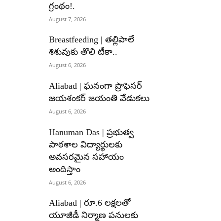
గ్రంథం!.
August 7, 2026
Breastfeeding | తల్లిపాలే
శిశువుకు తొలి టీకా..
August 6, 2026
Aliabad | ఘనంగా ప్రొఫెసర్
జయశంకర్ జయంతి వేడుకలు
August 6, 2026
Hanuman Das | ప్రభుత్వ
పాఠశాల విద్యార్థులకు
అవసరమైన సహాయం
అందిస్తాం
August 6, 2026
Aliabad | రూ.6 లక్షలతో
యూజీడీ నిర్మాణ పనులకు