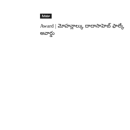
సినిమా
Award | మోహన్లాల్కు దాదాసాహెబ్ ఫాల్కే
అవార్డు