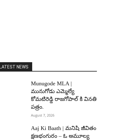
LATEST NEWS
Munugode MLA |
మునుగోడు ఎమ్మెల్యే
కోమటిరెడ్డి రాజగోపాల్ కి వినతి
పత్రం.
August 7, 2026
Aaj Ki Baath | మనిషి జీవితం
క్షణభంగురం – ఓ అమూల్య