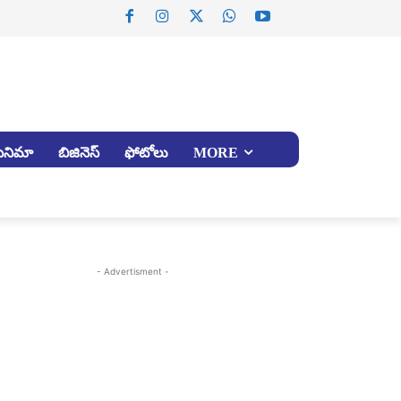
సినిమా
బిజినెస్
ఫోటోలు
MORE
- Advertisment -