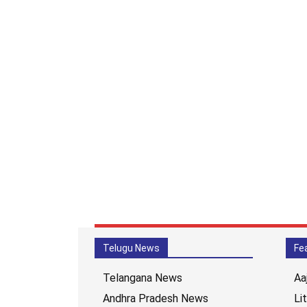
Telugu News
Fe
Telangana News
Aa
Andhra Pradesh News
Li