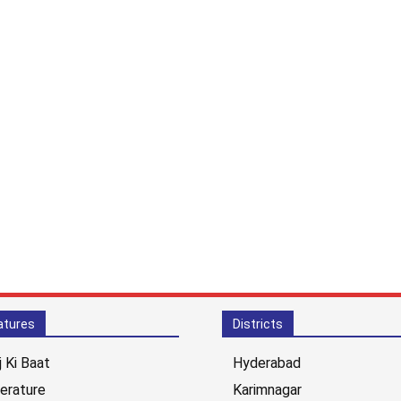
atures
Districts
j Ki Baat
Hyderabad
terature
Karimnagar