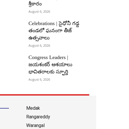
శ్రీకారం
August 6, 2026
Celebrations | సైధోనీ గడ్డ
తండలో ఘనంగా తీజ్
ఉత్సవాలు
August 6, 2026
Congress Leaders |
జయశంకర్ ఆశయాలు
భావితరాలకు స్ఫూర్తి
August 6, 2026
Medak
Rangareddy
Warangal