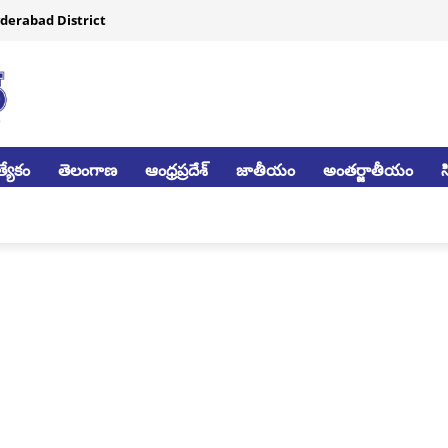
derabad District
్యేకం
తెలంగాణ
ఆంధ్రప్రదేశ్
జాతీయం
అంతర్జాతీయం