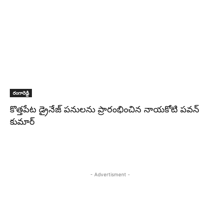
రంగారెడ్డి
కొత్తపేట డ్రైనేజ్ పనులను ప్రారంభించిన నాయకోటి పవన్
కుమార్
- Advertisment -