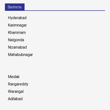
Districts
Hyderabad
Karimnagar
Khammam
Nalgonda
Nizamabad
Mahabubnagar
Medak
Rangareddy
Warangal
Adilabad