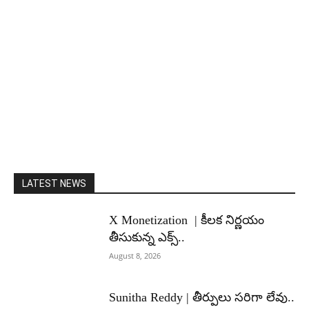
LATEST NEWS
X Monetization | కీలక నిర్ణయం
తీసుకున్న ఎక్స్..
August 8, 2026
Sunitha Reddy | తీర్పులు సరిగా లేవు..