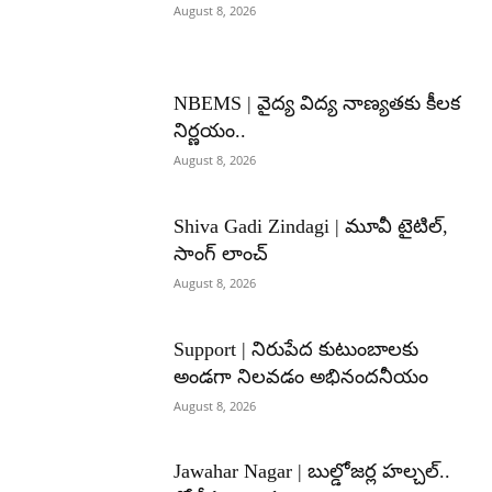
August 8, 2026
NBEMS | వైద్య విద్య నాణ్యతకు కీలక
నిర్ణయం..
August 8, 2026
Shiva Gadi Zindagi | మూవీ టైటిల్,
సాంగ్ లాంచ్
August 8, 2026
Support | నిరుపేద కుటుంబాలకు
అండగా నిలవడం అభినందనీయం
August 8, 2026
Jawahar Nagar | బుల్డోజర్ల హల్చల్..