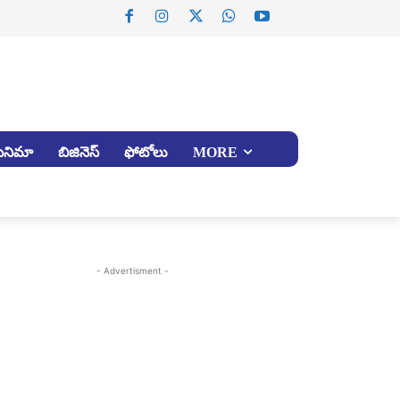
సినిమా
బిజినెస్
ఫోటోలు
MORE
- Advertisment -