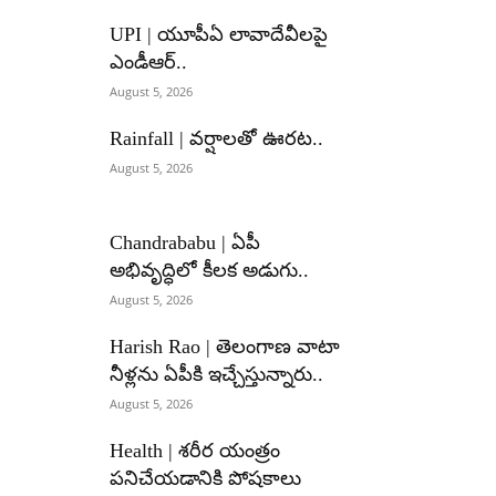
UPI | యూపీఏ లావాదేవీలపై
ఎండీఆర్..
August 5, 2026
Rainfall | వర్షాలతో ఊరట..
August 5, 2026
Chandrababu | ఏపీ
అభివృద్ధిలో కీలక అడుగు..
August 5, 2026
Harish Rao | తెలంగాణ వాటా
నీళ్లను ఏపీకి ఇచ్చేస్తున్నారు..
August 5, 2026
Health | శరీర యంత్రం
పనిచేయడానికి పోషకాలు