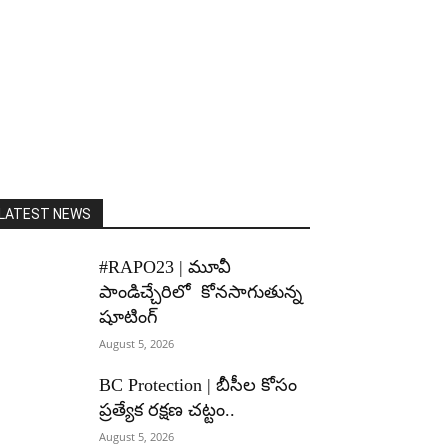
LATEST NEWS
#RAPO23 | మూవీ
పాండిచ్చేరిలో కోనసాగుతున్న
షూటింగ్
August 5, 2026
BC Protection | బీసీల కోసం
ప్రత్యేక రక్షణ చట్టం..
August 5, 2026