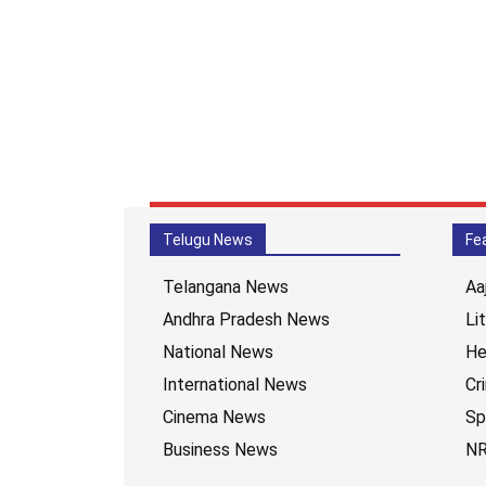
Telugu News
Fe
Telangana News
Aa
Andhra Pradesh News
Li
National News
He
International News
Cr
Cinema News
Sp
Business News
NR