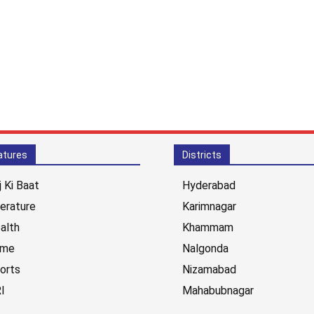
atures
Districts
j Ki Baat
Hyderabad
terature
Karimnagar
alth
Khammam
ime
Nalgonda
orts
Nizamabad
I
Mahabubnagar