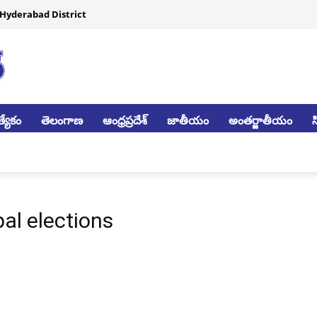
Hyderabad District
్యేకం
తెలంగాణ
ఆంధ్రప్రదేశ్
జాతీయం
అంతర్జాతీయం
al elections