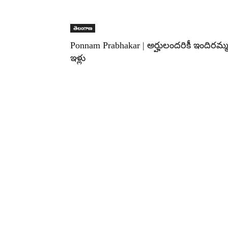
తెలంగాణ
Ponnam Prabhakar | అర్హులందరికీ ఇందిరమ్
ఇళ్లు