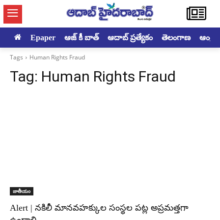
Epaper
ఆజ్ కీ బాత్
ఆదాబ్ ప్రత్యేకం
తెలంగాణ
ఆంధ్రప్ర
Tags
Human Rights Fraud
Tag:
Human Rights Fraud
జాతీయం
Alert | నకిలీ మానవహక్కుల సంస్థల పట్ల అప్రమత్తగా