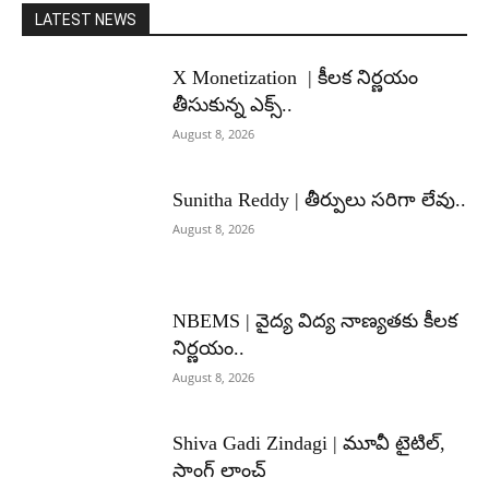
LATEST NEWS
X Monetization | కీలక నిర్ణయం
తీసుకున్న ఎక్స్..
August 8, 2026
Sunitha Reddy | తీర్పులు సరిగా లేవు..
August 8, 2026
NBEMS | వైద్య విద్య నాణ్యతకు కీలక
నిర్ణయం..
August 8, 2026
Shiva Gadi Zindagi | మూవీ టైటిల్,
సాంగ్ లాంచ్