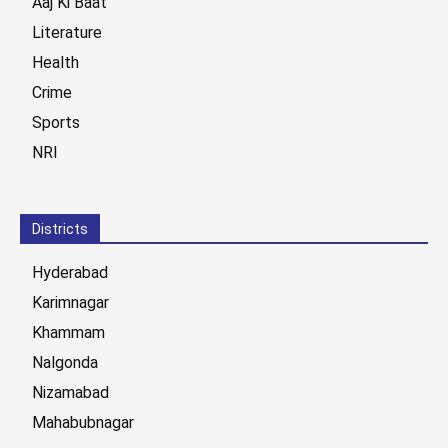
Aaj Ki Baat
Literature
Health
Crime
Sports
NRI
Districts
Hyderabad
Karimnagar
Khammam
Nalgonda
Nizamabad
Mahabubnagar