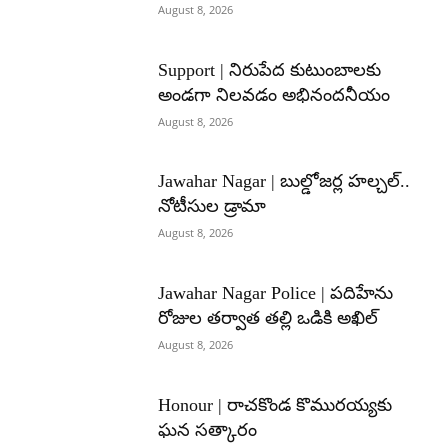
August 8, 2026
Support | నిరుపేద కుటుంబాలకు
అండగా నిలవడం అభినందనీయం
August 8, 2026
Jawahar Nagar | బుల్డోజర్ల హల్చల్..
నోటీసుల డ్రామా
August 8, 2026
Jawahar Nagar Police | పదిహేను
రోజుల తర్వాత తల్లి ఒడికి అఖిల్
August 8, 2026
Honour | రాచకొండ కొమురయ్యకు
ఘన సత్కారం