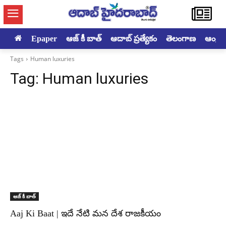
Epaper
ఆజ్ కీ బాత్
ఆదాబ్ ప్రత్యేకం
తెలంగాణ
ఆంధ్రప్ర
Tags
Human luxuries
Tag:
Human luxuries
ఆజ్ కీ బాత్
Aaj Ki Baat | ఇదే నేటి మన దేశ రాజకీయం