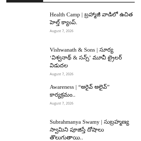
Health Camp | బ్రహ్మాజీ వాడిలో ఉచిత
హెల్త్ క్యాంప్.
August 7, 2026
Vishwanath & Sons | సూర్య
‘విశ్వనాథ్ & సన్స్’ మూవీ ట్రైలర్
విడుదల
August 7, 2026
Awareness | “అరైవ్ అలైవ్”
కార్యక్రమం..
August 7, 2026
Subrahmanya Swamy | సుబ్రహ్మణ్య
స్వామిని పూజిస్తే దోషాలు
తొలుగుతాయి..