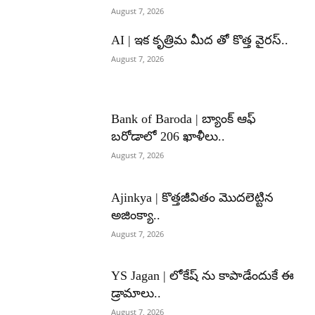
August 7, 2026
AI | ఇక కృత్రిమ మీద తో కొత్త వైరస్..
August 7, 2026
Bank of Baroda | బ్యాంక్‌ ఆఫ్‌
బరోడాలో 206 ఖాళీలు..
August 7, 2026
Ajinkya | కొత్తజీవితం మొదలెట్టిన
అజింక్యా..
August 7, 2026
YS Jagan | లోకేష్ ను కాపాడేందుకే ఈ
డ్రామాలు..
August 7, 2026