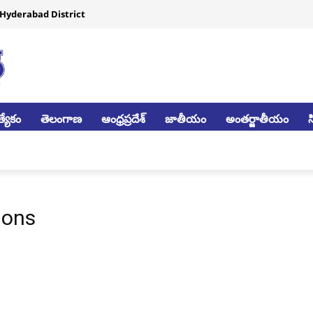
Hyderabad District
్యేకం
తెలంగాణ
ఆంధ్రప్రదేశ్
జాతీయం
అంతర్జాతీయం
ions