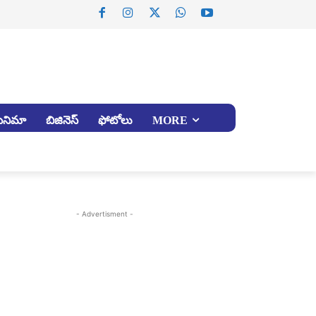
సినిమా
బిజినెస్
ఫోటోలు
MORE
- Advertisment -