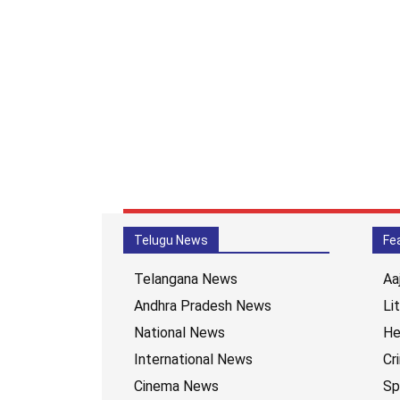
Telugu News
Fe
Telangana News
Aa
Andhra Pradesh News
Li
National News
He
International News
Cr
Cinema News
Sp