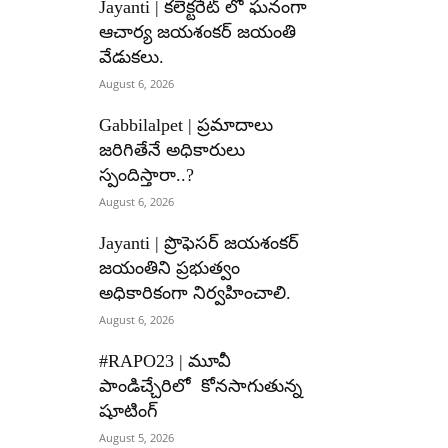
Jayanti | కలెక్టరేట్ లో ఘనంగా
ఆచార్య జయశంకర్ జయంతి
వేడుకలు.
August 6, 2026
Gabbilalpet | ప్రమాదాలు
జరిగితేనే అధికారులు
స్పందిస్తారా..?
August 6, 2026
Jayanti | ప్రొఫెసర్ జయశంకర్
జయంతిని ప్రభుత్వం
అధికారికంగా నిర్వహించాలి.
August 6, 2026
#RAPO23 | మూవీ
పాండిచ్చేరిలో కోనసాగుతున్న
షూటింగ్
August 5, 2026