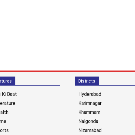
atures
Districts
j Ki Baat
Hyderabad
terature
Karimnagar
alth
Khammam
ime
Nalgonda
orts
Nizamabad