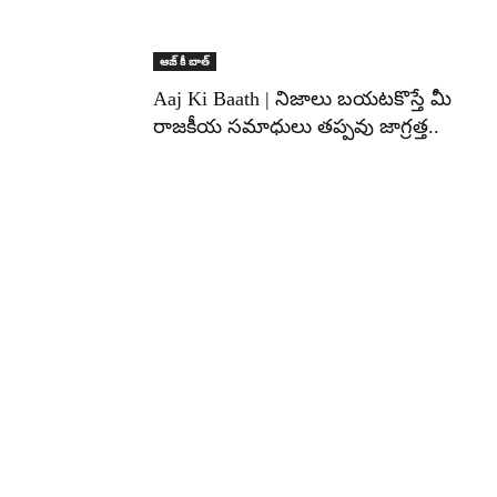
ఆజ్ కీ బాత్
Aaj Ki Baath | నిజాలు బయటకొస్తే మీ
రాజకీయ సమాధులు తప్పవు జాగ్రత్త..