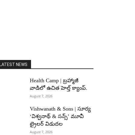
LATEST NEWS
Health Camp | బ్రహ్మాజీ
వాడిలో ఉచిత హెల్త్ క్యాంప్.
August 7, 2026
Vishwanath & Sons | సూర్య
‘విశ్వనాథ్ & సన్స్’ మూవీ
ట్రైలర్ విడుదల
August 7, 2026