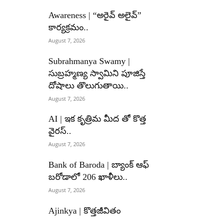
Awareness | “అరైవ్ అలైవ్”
కార్యక్రమం..
August 7, 2026
Subrahmanya Swamy |
సుబ్రహ్మణ్య స్వామిని పూజిస్తే
దోషాలు తొలుగుతాయి..
August 7, 2026
AI | ఇక కృత్రిమ మీద తో కొత్త
వైరస్..
August 7, 2026
Bank of Baroda | బ్యాంక్‌ ఆఫ్‌
బరోడాలో 206 ఖాళీలు..
August 7, 2026
Ajinkya | కొత్తజీవితం