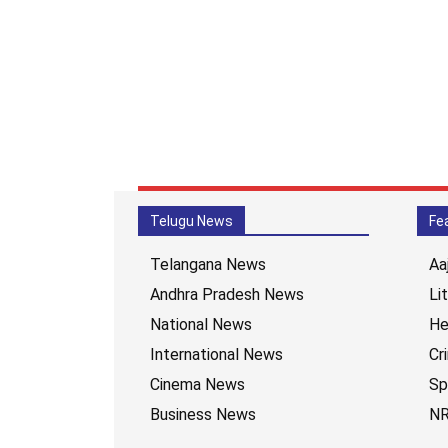
Telugu News
Fe
Telangana News
Aa
Andhra Pradesh News
Li
National News
He
International News
Cr
Cinema News
Sp
Business News
NR