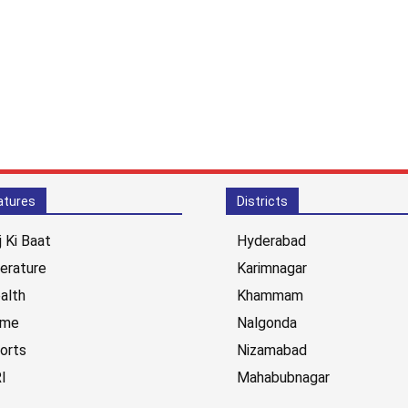
atures
Districts
j Ki Baat
Hyderabad
terature
Karimnagar
alth
Khammam
ime
Nalgonda
orts
Nizamabad
I
Mahabubnagar