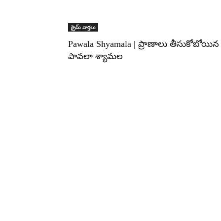
క్రైమ్ వార్తలు
Pawala Shyamala | ప్రాణాలు తీసుకోబోయిన
పావలా శ్యామల