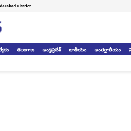
derabad District
్యేకం
తెలంగాణ
ఆంధ్రప్రదేశ్
జాతీయం
అంతర్జాతీయం