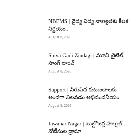
NBEMS | వైద్య విద్య నాణ్యతకు కీలక
నిర్ణయం..
August 8, 2026
Shiva Gadi Zindagi | మూవీ టైటిల్,
సాంగ్ లాంచ్
August 8, 2026
Support | నిరుపేద కుటుంబాలకు
అండగా నిలవడం అభినందనీయం
August 8, 2026
Jawahar Nagar | బుల్డోజర్ల హల్చల్..
నోటీసుల డ్రామా