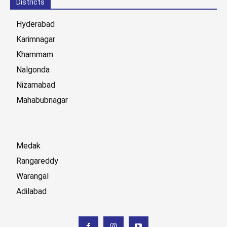
Districts
Hyderabad
Karimnagar
Khammam
Nalgonda
Nizamabad
Mahabubnagar
Medak
Rangareddy
Warangal
Adilabad