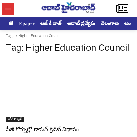
Epaper
ఆజ్ కీ బాత్
ఆదాబ్ ప్రత్యేకం
తెలంగాణ
ఆంధ్రప్ర
Tags
Higher Education Council
Tag:
Higher Education Council
కెరీర్ న్యూస్
పీజీ కోర్సుల్లో కామన్‌ క్రెడిట్ విధానం..