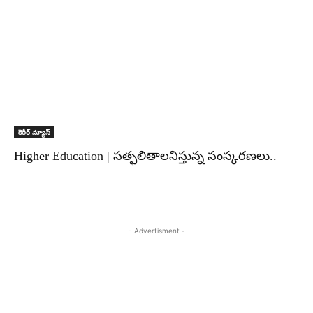
కెరీర్ న్యూస్
Higher Education | సత్ఫలితాలనిస్తున్న సంస్కరణలు..
- Advertisment -