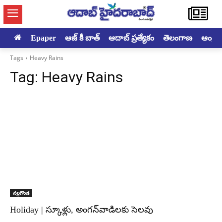
Epaper
ఆజ్ కీ బాత్
ఆదాబ్ ప్రత్యేకం
తెలంగాణ
ఆంధ్రప్ర
Tags
Heavy Rains
Tag:
Heavy Rains
నల్లగొండ
Holiday | స్కూళ్లు, అంగన్‌వాడిలకు సెలవు