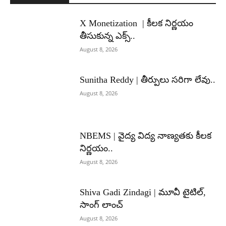
X Monetization | కీలక నిర్ణయం
తీసుకున్న ఎక్స్..
August 8, 2026
Sunitha Reddy | తీర్పులు సరిగా లేవు..
August 8, 2026
NBEMS | వైద్య విద్య నాణ్యతకు కీలక
నిర్ణయం..
August 8, 2026
Shiva Gadi Zindagi | మూవీ టైటిల్,
సాంగ్ లాంచ్
August 8, 2026