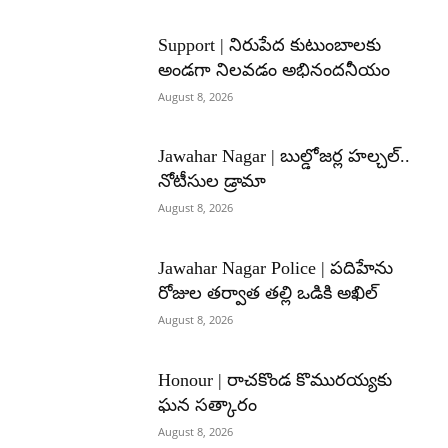
Support | నిరుపేద కుటుంబాలకు
అండగా నిలవడం అభినందనీయం
August 8, 2026
Jawahar Nagar | బుల్డోజర్ల హల్చల్..
నోటీసుల డ్రామా
August 8, 2026
Jawahar Nagar Police | పదిహేను
రోజుల తర్వాత తల్లి ఒడికి అఖిల్
August 8, 2026
Honour | రాచకొండ కొమురయ్యకు
ఘన సత్కారం
August 8, 2026