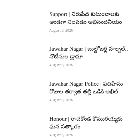
Support | నిరుపేద కుటుంబాలకు
అండగా నిలవడం అభినందనీయం
August 8, 2026
Jawahar Nagar | బుల్డోజర్ల హల్చల్..
నోటీసుల డ్రామా
August 8, 2026
Jawahar Nagar Police | పదిహేను
రోజుల తర్వాత తల్లి ఒడికి అఖిల్
August 8, 2026
Honour | రాచకొండ కొమురయ్యకు
ఘన సత్కారం
August 8, 2026