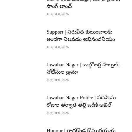
సాంగ్ లాంచ్
August 8, 2026
Support | నిరుపేద కుటుంబాలకు
అండగా నిలవడం అభినందనీయం
August 8, 2026
Jawahar Nagar | బుల్డోజర్ల హల్చల్..
నోటీసుల డ్రామా
August 8, 2026
Jawahar Nagar Police | పదిహేను
రోజుల తర్వాత తల్లి ఒడికి అఖిల్
August 8, 2026
Honour | రాచకొండ కొమురయ్యకు