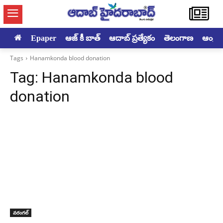
Epaper
ఆజ్ కీ బాత్
ఆదాబ్ ప్రత్యేకం
తెలంగాణ
ఆంధ్రప్ర
Tags
Hanamkonda blood donation
Tag:
Hanamkonda blood
donation
వరంగల్‌