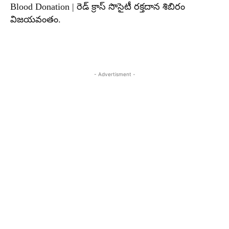
Blood Donation | రెడ్ క్రాస్ సొసైటీ రక్తదాన శిబిరం
విజయవంతం.
- Advertisment -