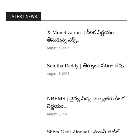
LATEST NEWS
X Monetization | కీలక నిర్ణయం
తీసుకున్న ఎక్స్..
August 8, 2026
Sunitha Reddy | తీర్పులు సరిగా లేవు..
August 8, 2026
NBEMS | వైద్య విద్య నాణ్యతకు కీలక
నిర్ణయం..
August 8, 2026
Shiva Gadi Zindagi | మూవీ టైటిల్,