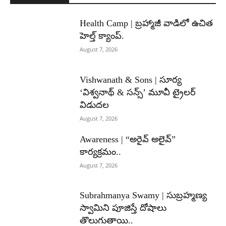
Health Camp | బ్రహ్మాజీ వాడిలో ఉచిత
హెల్త్ క్యాంప్.
August 7, 2026
Vishwanath & Sons | సూర్య
‘విశ్వనాథ్ & సన్స్’ మూవీ ట్రైలర్
విడుదల
August 7, 2026
Awareness | “అరైవ్ అలైవ్”
కార్యక్రమం..
August 7, 2026
Subrahmanya Swamy | సుబ్రహ్మణ్య
స్వామిని పూజిస్తే దోషాలు
తొలుగుతాయి..