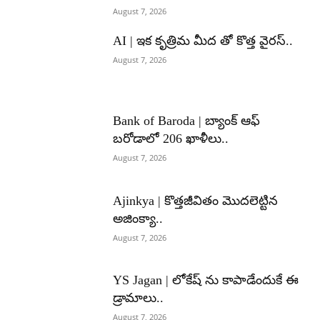
August 7, 2026
AI | ఇక కృత్రిమ మీద తో కొత్త వైరస్..
August 7, 2026
Bank of Baroda | బ్యాంక్‌ ఆఫ్‌
బరోడాలో 206 ఖాళీలు..
August 7, 2026
Ajinkya | కొత్తజీవితం మొదలెట్టిన
అజింక్యా..
August 7, 2026
YS Jagan | లోకేష్ ను కాపాడేందుకే ఈ
డ్రామాలు..
August 7, 2026