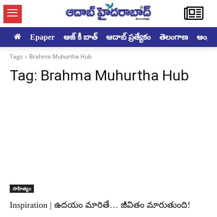
Epaper
ఆజ్ కీ బాత్
ఆదాబ్ ప్రత్యేకం
తెలంగాణ
ఆంధ్రప్ర
Tags
Brahma Muhurtha Hub
Tag:
Brahma Muhurtha Hub
సాహిత్యం
Inspiration | ఉదయం మారితే… జీవితం మారుతుంది!