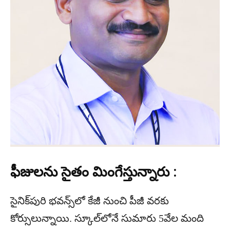
ఫీజులను సైతం మింగేస్తున్నారు :
సైనిక్‌పురి భవన్స్‌లో కేజీ నుంచి పీజీ వరకు
కోర్సులున్నాయి. స్కూల్‌లోనే సుమారు 5వేల మంది