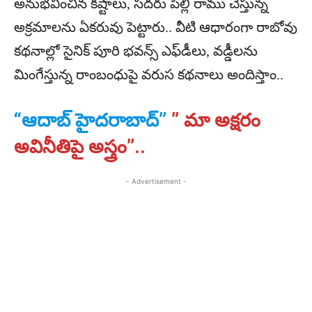
అనుభవించిన కష్టాలు, సదరు పిల్లి రాము చేస్తున్న
అక్రమాలను ఏకరువు పెట్టారు.. వీటి ఆధారంగా రాబోవు
కథనాల్లో సైనిక్ పూరి భవన్స్ ఎఫ్‌డీలు, వడ్డీలను
మింగేస్తున్న రాంబంధుపై వరుస కథనాలు అందిస్తాం..
“ఆదాబ్ హైదరాబాద్”
” మా అక్షరం
అవినీతిపై అస్త్రం”..
- Advertisement -