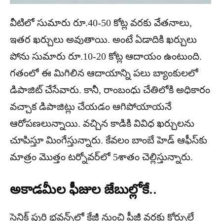
వీటిలో సుమారు రూ.40-50 కోట్ల వరకు వేతనాలు,
ఇతర ఖర్చులు అవుతాయి. అంటే ఏడాదికి ఖర్చులు
పోను సుమారు రూ.10-20 కోట్ల ఆదాయం ఉంటుంది.
గతంలో ఈ మిగిలిన ఆదాయాన్ని పలు బ్యాంకులలో
డిపాజిట్ చేసేవారు. కానీ, రాంబంధు చేతిలోకి అధికారం
వచ్చాక డిపాజిట్లు చేయడం ఆగిపోయాయనే
ఆరోపణలున్నాయి. వచ్చిన కాడికి వివిధ ఖర్చులను
చూపిస్తూ మింగేస్తున్నారు. కేవలం బాంబే హెడ్ ఆఫీస్‌కు
మాత్రం మొత్తం టర్నోవర్‌లో 5శాతం చెల్లిస్తున్నారు.
అకాడమీల ఫీజుల జేబుల్లోకే..
సైనిక్ పురి భవన్స్‌లో కేజీ నుంచి పీజీ వరకు కోర్సులే