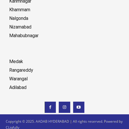
Karimnagar
Khammam
Nalgonda
Nizamabad
Mahabubnagar
Medak
Rangareddy
Warangal
Adilabad
Copyright © 2025. AADAB HYDERABAD | All rights reserved. Powered by
CLiqfully