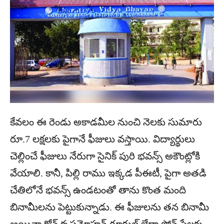
కేవలం ఈ రెండు అకాడమీల నుంచి నెలకు సుమారు
రూ.7 లక్షలకు పైగానే ఫీజులు వస్తాయి. విద్యార్థులు
చెల్లించే ఫీజులు నేరుగా సైనిక్ పురి భవన్స్ అకౌంట్లోకి
వేయాలి. కానీ, పిల్లి రాము ఇక్కడ పీఈటీ, పైగా అతడి
చేతిలోనే భవన్స్ ఉండటంతో తాను కొంత మంది
బినామీలను పెట్టుకున్నాడు. ఈ ఫీజులను తన బినామీ