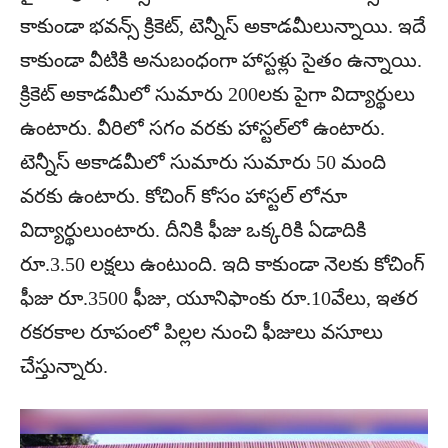
కాకుండా భవన్స్ క్రికెట్, టెన్నీస్ అకాడమీలున్నాయి. ఇదే
కాకుండా వీటికి అనుబంధంగా హాస్టళ్లు సైతం ఉన్నాయి.
క్రికెట్ అకాడమీలో సుమారు 200లకు పైగా విద్యార్థులు
ఉంటారు. వీరిలో సగం వరకు హాస్టల్‌లో ఉంటారు.
టెన్నీస్ అకాడమీలో సుమారు సుమారు 50 మంది
వరకు ఉంటారు. కోచింగ్ కోసం హాస్టల్ లోనూ
విద్యార్థులుంటారు. దీనికి ఫీజు ఒక్కరికి ఏడాదికి
రూ.3.50 లక్షలు ఉంటుంది. ఇది కాకుండా నెలకు కోచింగ్
ఫీజు రూ.3500 ఫీజు, యూనిఫాంకు రూ.10వేలు, ఇతర
రకరకాల రూపంలో పిల్లల నుంచి ఫీజులు వసూలు
చేస్తున్నారు.