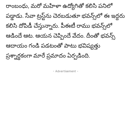
రాంబంధు, మరో మహిళా ఉద్యోగితో కలిసి పనిలో
పడ్డాడు. సేవా ట్రస్ట్‌ను చెరబడుతూ భవన్స్‌లో ఈ ఇద్దరు
కలిసి దోపిడీ చేస్తున్నారు. పీఈటీ రాము భవన్స్‌లో
ఆడిందే ఆట. ఆయన చెప్పిందే వేదం. దీంతో భవన్స్
ఆదాయం గండి పడటంతో పాటు భవిష్యత్తు
ప్రశ్నార్ధకంగా మారే ప్రమాదం ఏర్పడింది.
- Advertisement -