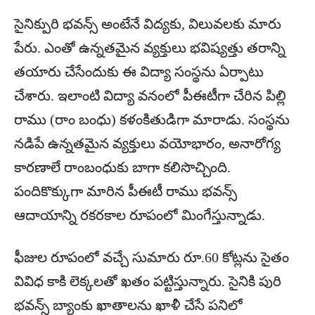
సైనిక్పురి భవన్స్ అంటేనే విద్యకు, విలువలకు మారు
పేరు. ఎంతో ఉన్నతమైన వ్యక్తులు భవిష్యత్తు తరాన్ని
తయారు చేసేందుకు ఈ విద్యా సంస్థను ఏర్పాటు
చేశారు. ఇలాంటి విద్యా వనంలో పీఈటీగా చేరిన పిల్లి
రాము (రాం బంధు) కళంకితుడిగా మారాడు. సంస్థను
నడిపే ఉన్నతమైన వ్యక్తులు వయోభారం, అనారోగ్య
కారణాలే రాంబంధుకు బాగా కలిసొచ్చింది.
పందికొక్కుగా మారిన పీఈటీ రాము భవన్స్
ఆదాయాన్ని రకరకాల రూపంలో మింగేస్తున్నాడు.
ఫీజుల రూపంలో వచ్చే సుమారు రూ.60 కోట్లను సైతం
వివిధ కాకి లెక్కలతో ఖతం పట్టిస్తున్నారు. సైనికి పురి
భవన్స్ బ్యాంకు ఖాతాలను ఖాళీ చేసే పనిలో