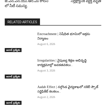
జె.ఎన్.ఎన్.యు.ఆర్.ఎం కాలనీ
నిర్లక్ష్యానికి వ్యక్తి మృతి
లో నీటీ సమస్య.
RELATED ARTICLES
Encroachment | నిషేధిత భూమిలో అక్రమ
నిర్మాణం
August 6, 2026
ఆదాబ్ ప్రత్యేకం
Irregularities | నైపుణ్య శిక్షణ అభివృద్ధి
కార్యక్రమాల్లో అవకతవకలు..
August 3, 2026
ఆదాబ్ ప్రత్యేకం
Aadab Effect | నల్గొండ వైద్యశాఖలో నకిలీ స్పౌజ్
సర్టిఫికేట్ కలకలం..
August 2, 2026
ఆదాబ్ ప్రత్యేకం