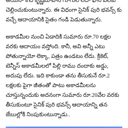
అయినా కోచ్ కృష్ణమోహన్ గూగుల్ లేదా ఫోన్ పేలకు
చెల్లించుకుంటున్నారు. ఈ విధంగా సైనిక్ పురి భవన్స్ కు
వచ్చే ఆదాయానికి సైతం గండి పెడుతున్నారు.
అకాడమీల నుంచి ఏడాదికి సుమారు రూ.70 లక్షల
వరకు ఆదాయం వస్తోంది. కానీ, అవి అన్నీ ఎటు
పోతున్నాయో లెక్కా, పత్రం ఉండటం లేదు. క్రికెట్,
టెన్నీస్ అకాడమీలలో పిల్లి రాము దందాకు అడ్డు,
అదుపు లేదు. ఇది కాకుండా తను తీసుకునే రూ.2
లక్షలకు పైగా జీతంతో పాటు అకాడమీలను
చూస్తున్నందుకు అదనంగా సుమారు రూ.20వేల వరకు
తీసుకుంటూ సైనిక్ పురి భవన్స్ ఆదాయాన్ని తన
జేబుల్లోకి నింపుకుంటున్నాడు..