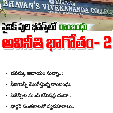
భవన్కు ఆదాయం సున్నా..!
ఫీజులన్నీ మింగేస్తున్న రాంబంధు..
ఏజెన్సీల నుంచి కమీషన్ల దందా..
ఫోర్జరీ సంతకాలతో వ్యవహారాలు..