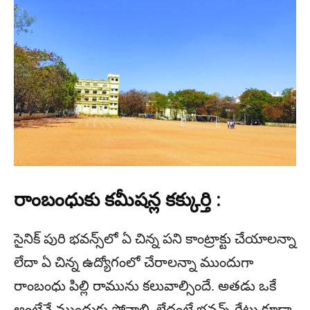
రాంబంధుకు కమీషన్ల కక్కుర్తి :
సైనిక్ పురి భవన్స్‌లో ఏ చిన్న పని కాంట్రాక్టు చేయాలన్నా
లేదా ఏ చిన్న ఉద్యోగంలో చేరాలన్నా ముందుగా
రాంబంధు పిల్లి రామును కలువాల్సిందే. అతడు ఒకే
అంటేనే ముందుకు పోవాలి. లేదంటే భవన్స్ గేటు కూడా