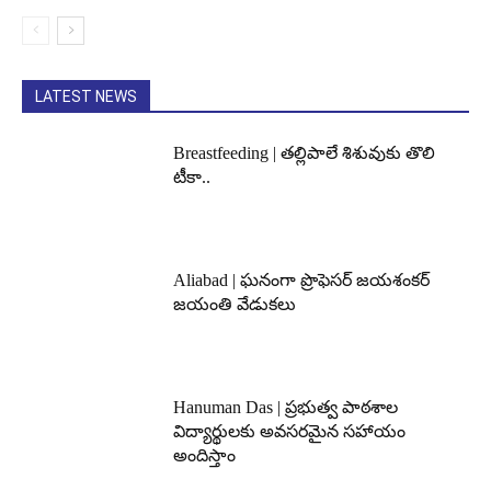
LATEST NEWS
Breastfeeding | తల్లిపాలే శిశువుకు తొలి
టీకా..
Aliabad | ఘనంగా ప్రొఫెసర్ జయశంకర్
జయంతి వేడుకలు
Hanuman Das | ప్రభుత్వ పాఠశాల
విద్యార్థులకు అవసరమైన సహాయం
అందిస్తాం