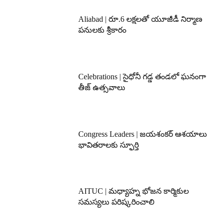
Aliabad | రూ.6 లక్షలతో యూజీడీ నిర్మాణ
పనులకు శ్రీకారం
Celebrations | సైధోనీ గడ్డ తండలో ఘనంగా
తీజ్ ఉత్సవాలు
Congress Leaders | జయశంకర్ ఆశయాలు
భావితరాలకు స్ఫూర్తి
AITUC | మధ్యాహ్న భోజన కార్మికుల
సమస్యలు పరిష్కరించాలి