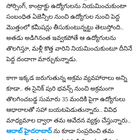
సోర్సింగ్, కాంట్రాక్టు ఉద్యోగులను నియమించుకుంటా
సంబంధిత ఏజెన్సీల నుంచి ఉద్యోగుల నుంచి పెద్ద
మొత్తంలో కమీషన్లు తీసుకుంటున్నట్టు తెలుస్తోంది..
అతడు అడిగినంత ఇవ్వకపోతే ఆ ఉద్యోగులను
తొలగిస్తూ, మళ్లీ కొత్త వారిని నియమించుకుంటూ దీనినే
పెద్ద దందాగా మార్చుకున్నాడు.
కాగా ఇక్కడ జరుగుతున్న అక్రమ వ్యవహారాలు అన్ని
కూడా.. ఈ సైనిక్ పురి భవన్స్ నుంచి అక్రమంగా
తొలగించబడ్డ సుమారు 35 మందికి పైగా ఉద్యోగులు
ఆధారాలతో సహా బయటపెడుతున్నారు.. వివిధ
మాధ్యమాల ద్వారా తమ ఆవేదన వ్యక్తం చేస్తున్నారు..
ఆదాబ్ హైదరాబాద్
ను కూడా సంప్రదించి తమ