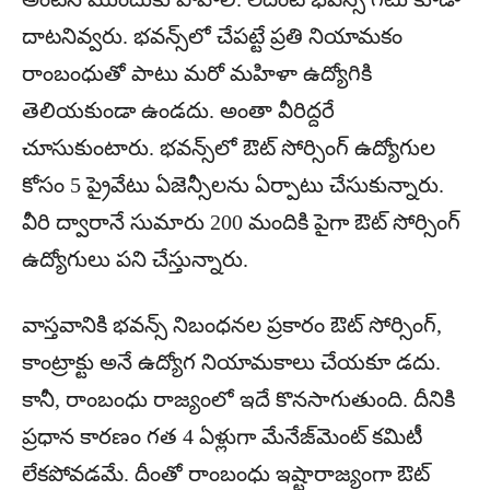
దాటనివ్వరు. భవన్స్‌లో చేపట్టే ప్రతి నియామకం
రాంబంధుతో పాటు మరో మహిళా ఉద్యోగికి
తెలియకుండా ఉండదు. అంతా వీరిద్దరే
చూసుకుంటారు. భవన్స్‌లో ఔట్ సోర్సింగ్ ఉద్యోగుల
కోసం 5 ప్రైవేటు ఏజెన్సీలను ఏర్పాటు చేసుకున్నారు.
వీరి ద్వారానే సుమారు 200 మందికి పైగా ఔట్ సోర్సింగ్
ఉద్యోగులు పని చేస్తున్నారు.
వాస్తవానికి భవన్స్ నిబంధనల ప్రకారం ఔట్ సోర్సింగ్,
కాంట్రాక్టు అనే ఉద్యోగ నియామకాలు చేయకూ డదు.
కానీ, రాంబంధు రాజ్యంలో ఇదే కొనసాగుతుంది. దీనికి
ప్రధాన కారణం గత 4 ఏళ్లుగా మేనేజ్‌మెంట్ కమిటీ
లేకపోవడమే. దీంతో రాంబంధు ఇష్టారాజ్యంగా ఔట్