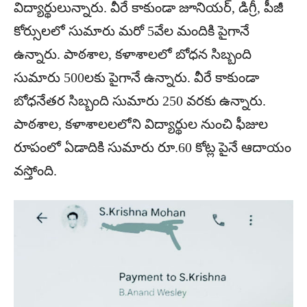
విద్యార్థులున్నారు. వీరే కాకుండా జూనియర్, డిగ్రీ, పీజీ
కోర్సులలో సుమారు మరో 5వేల మందికి పైగానే
ఉన్నారు. పాఠశాల, కళాశాలలో బోధన సిబ్బంది
సుమారు 500లకు పైగానే ఉన్నారు. వీరే కాకుండా
బోధనేతర సిబ్బంది సుమారు 250 వరకు ఉన్నారు.
పాఠశాల, కళాశాలలలోని విద్యార్థుల నుంచి ఫీజుల
రూపంలో ఏడాదికి సుమారు రూ.60 కోట్ల పైనే ఆదాయం
వస్తోంది.