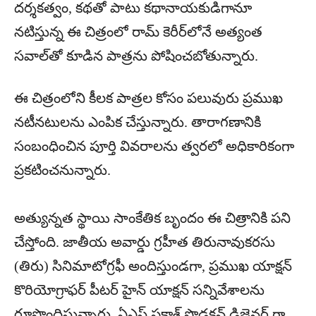
దర్శకత్వం, కథతో పాటు కథానాయకుడిగానూ
నటిస్తున్న ఈ చిత్రంలో రామ్ కెరీర్‌లోనే అత్యంత
సవాల్‌తో కూడిన పాత్రను పోషించబోతున్నారు.
ఈ చిత్రంలోని కీలక పాత్రల కోసం పలువురు ప్రముఖ
నటీనటులను ఎంపిక చేస్తున్నారు. తారాగణానికి
సంబంధించిన పూర్తి వివరాలను త్వరలో అధికారికంగా
ప్రకటించనున్నారు.
అత్యున్నత స్థాయి సాంకేతిక బృందం ఈ చిత్రానికి పని
చేస్తోంది. జాతీయ అవార్డు గ్రహీత తిరునావుకరసు
(తిరు) సినిమాటోగ్రఫీ అందిస్తుండగా, ప్రముఖ యాక్షన్
కొరియోగ్రాఫర్ పీటర్ హైన్ యాక్షన్ సన్నివేశాలను
రూపొందిస్తున్నారు. ఏఎస్ ప్రకాశ్ ప్రొడక్షన్ డిజైనర్ గా