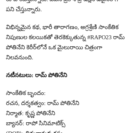
పని చేస్తున్నారు.
విభిన్నమైన కథ, భారీ తారాగణం, అగ్రశ్రేణి సాంకేతిక
నిపుణుల కలయికతో తెరకెక్కుతున్న #RAPO23 రామ్
పోతినేని కెరీర్‌లోనే ఒక మైలురాయి చిత్రంగా
నిలవనుంది.
నటీనటులు: రామ్ పోతినేని
సాంకేతిక బృందం:
రచన, దర్శకత్వం: రామ్ పోతినేని
నిర్మాత: కృష్ణ పోతినేని
బ్యానర్: రాపో సినిమాటిక్స్