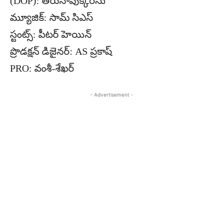
(DOP): తిరునావుక్కరసు
మ్యూజిక్: సామ్ సిఎస్
స్టంట్స్: పీటర్ హెయిన్
ప్రొడక్షన్ డిజైనర్: AS ప్రకాష్
PRO: వంశీ-శేఖర్
- Advertisement -