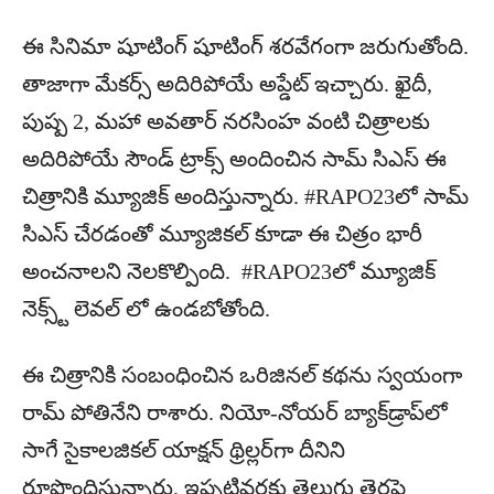
ఈ సినిమా షూటింగ్ షూటింగ్ శరవేగంగా జరుగుతోంది.
తాజాగా మేకర్స్ అదిరిపోయే అప్డేట్ ఇచ్చారు. ఖైదీ,
పుష్ప 2, మహా అవతార్ నరసింహ వంటి చిత్రాలకు
అదిరిపోయే సౌండ్ ట్రాక్స్ అందించిన సామ్ సిఎస్ ఈ
చిత్రానికి మ్యూజిక్ అందిస్తున్నారు. #RAPO23లో సామ్
సిఎస్ చేరడంతో మ్యూజికల్ కూడా ఈ చిత్రం భారీ
అంచనాలని నెలకొల్పింది. #RAPO23లో మ్యూజిక్
నెక్స్ట్ లెవల్ లో ఉండబోతోంది.
ఈ చిత్రానికి సంబంధించిన ఒరిజినల్ కథను స్వయంగా
రామ్ పోతినేని రాశారు. నియో-నోయర్ బ్యాక్‌డ్రాప్‌లో
సాగే సైకాలజికల్ యాక్షన్ థ్రిల్లర్‌గా దీనిని
రూపొందిస్తున్నారు. ఇప్పటివరకు తెలుగు తెరపై