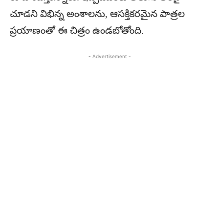
చూడని విభిన్న అంశాలను, ఆసక్తికరమైన పాత్రల
ప్రయాణంతో ఈ చిత్రం ఉండబోతోంది.
- Advertisement -