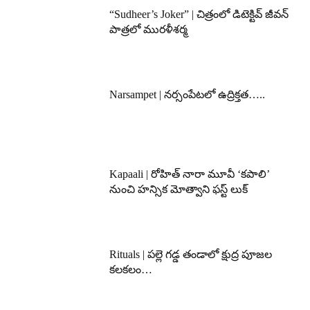
“Sudheer’s Joker” | చిత్రంలో డిటెక్టివ్ జీవన్
పాత్రలో మురళీశర్మ
Narsampet | నర్సంపేటలో ఉద్రిక్తత…..
Kapaali | రోహిత్ నారా మూవీ ‘కపాలి’
నుంచి హన్సిక మోత్వాని ఫస్ట్ లుక్
Rituals | పల్లె గడ్డ తండాలో క్షుద్ర పూజల
కలకలం…