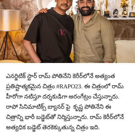
ఎనర్జిటిక్ స్టార్ రామ్ పోతినేని కెరీర్‌లోనే అత్యంత
ప్రతిష్టాత్మకమైన చిత్రం #RAPO23. ఈ చిత్రంలో రామ్
హీరోగా నటిస్తూ దర్శకుడిగా అరంగేట్రం చేస్తున్నారు.
రాపో సినిమాటిక్స్ బ్యానర్ పై కృష్ణ పోతినేని ఈ
చిత్రాన్ని భారీ బడ్జెట్‌తో నిర్మిస్తున్నారు. రామ్ కెరీర్‌లోనే
అత్యధిక బడ్జెట్ తెరకెక్కుతున్న చిత్రం ఇది.