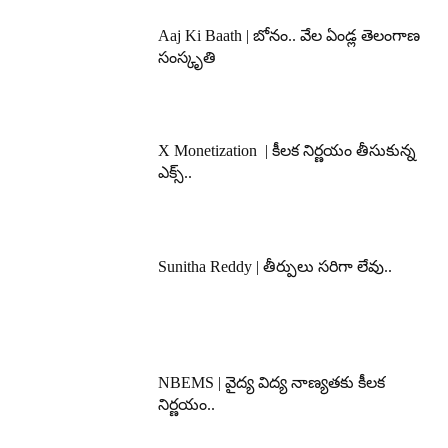
Aaj Ki Baath | బోనం.. వేల ఏండ్ల తెలంగాణ
సంస్కృతి
X Monetization | కీలక నిర్ణయం తీసుకున్న
ఎక్స్..
Sunitha Reddy | తీర్పులు సరిగా లేవు..
NBEMS | వైద్య విద్య నాణ్యతకు కీలక
నిర్ణయం..