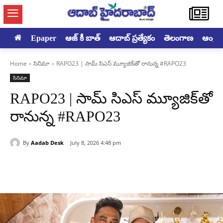
Epaper
ఆజ్ కీ బాత్
ఆదాబ్ ప్రత్యేకం
తెలంగాణ
ఆంధ్రప్ర
Home
సినిమా
RAPO23 | సామ్ సిఎస్ మ్యూజిక్‌తో రానున్న #RAPO23
సినిమా
RAPO23 | సామ్ సిఎస్ మ్యూజిక్‌తో
రానున్న #RAPO23
By
Aadab Desk
July 8, 2026 4:48 pm