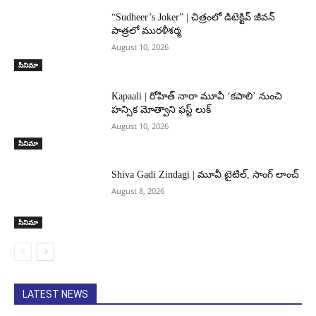
“Sudheer’s Joker” | చిత్రంలో డిటెక్టివ్ జీవన్
పాత్రలో మురళీశర్మ
August 10, 2026
సినిమా
Kapaali | రోహిత్ నారా మూవీ ‘కపాలి’ నుంచి
హన్సిక మోత్వాని ఫస్ట్ లుక్
August 10, 2026
సినిమా
Shiva Gadi Zindagi | మూవీ టైటిల్, సాంగ్ లాంచ్
August 8, 2026
సినిమా
LATEST NEWS