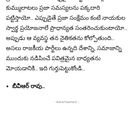
కుమ్ములాటలు ప్రజా సమస్యలను పక్కదారి
పట్టిస్తాయో.. ఎప్పుడైతే ప్రజా సంక్షేమం కంటే నాయకుల
స్వార్థ ప్రయోజనాలే ప్రాధాన్యత సంతరించుకుంటాయో..
అప్పుడు ఆ వ్యవస్థ తన నైతికతను కోల్పోతుంది..
అసలు రాజకీయ పార్టీలు ఉన్నది దేశాన్ని, సమాజాన్ని
ముందుకు నడిపించే పవిత్రమైన బాధ్యతను
మోయడానికి.. ఇది గుర్తుపెట్టుకోండి..
బీవీఆర్ రావు..
- Advertisement -