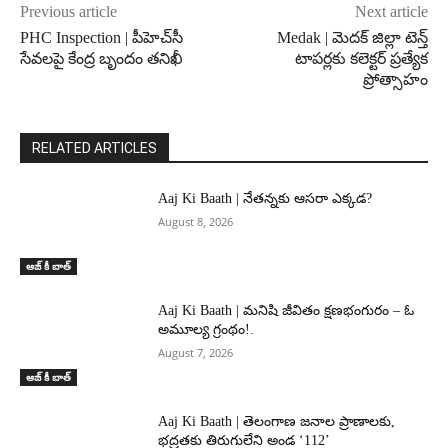
Previous article
Next article
PHC Inspection | పీహెచ్‌సీ
Medak | మెదక్ జిల్లా టెన్త్
సేవలపై కేంద్ర బృందం తనిఖీ
టాపర్లకు కలెక్టర్ ప్రత్యేక
ప్రోత్సాహం
RELATED ARTICLES
Aaj Ki Baath | నేతన్నకు ఆసరా ఎక్కడ?
August 8, 2026
ఆజ్ కీ బాత్
Aaj Ki Baath | మనిషి జీవితం క్షణభంగురం – ఓ
అమూల్య గ్రంథం!.
August 7, 2026
ఆజ్ కీ బాత్
Aaj Ki Baath | తెలంగాణ జనాల ప్రాణాలకు,
భద్రతకు తిరుగులేని అండ ‘112’