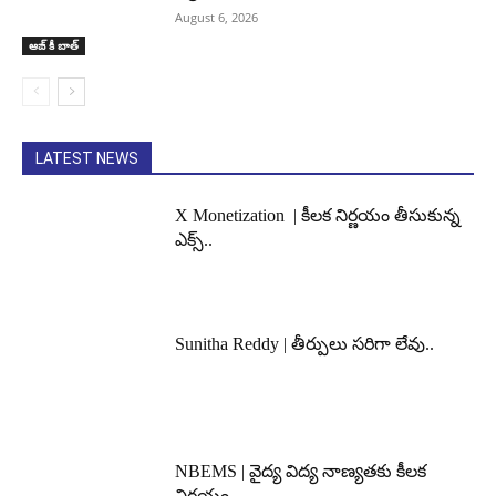
August 6, 2026
ఆజ్ కీ బాత్
LATEST NEWS
X Monetization | కీలక నిర్ణయం తీసుకున్న
ఎక్స్..
Sunitha Reddy | తీర్పులు సరిగా లేవు..
NBEMS | వైద్య విద్య నాణ్యతకు కీలక
నిర్ణయం..