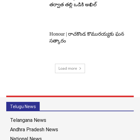
తర్వాత తల్లి ఒడికి అఖిల్
Honour | రాచకొండ కొమురయ్యకు ఘన
సత్కారం
Load more
Telugu News
Telangana News
Andhra Pradesh News
National News