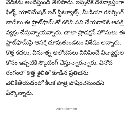
వేదికను అందిస్తుంది తెలిపారు. ఇప్పటికే దేశవ్యాప్తంగా
ఫిల్మ్, యానిమేషన్ ఇన్ స్టిట్యూట్స్, మీడియా గవర్నింగ్
బాడీలు ఈ ప్లాట్‌ఫామ్‌తో కలిసి పని చేయడానికి ఆసక్తి
వ్యక్తం చేస్తున్నాయన్నారు. చాలా ప్రొడక్షన్ హౌసులు ఈ
ప్లాట్‌ఫామ్‌పై ఆసక్తి చూపుతుండటం విశేషం అన్నారు.
కొత్త కథలు, వినూత్న ఆలోచనలు వినిపించే విద్యార్థుల
కోసం ఇప్పటికే స్కౌటింగ్ చేస్తున్నారన్నారు. వినోద
రంగంలో కొత్త శైలితో కూడిన ప్రతిభను
వెలికితీయడంలో కీలక పాత్ర పోషించనుందని
పేర్కొన్నారు. ‌
- Advertisement -