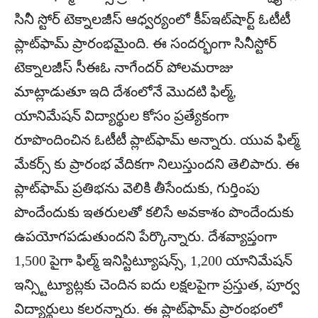
సినీ స్టోర్ టెక్నాలజీస్ ఆధ్వర్యంలో కీప్ఇట్‌షార్ట్ ఓటీటీ
ప్లాట్‌ఫామ్‌ ప్రారంభమైంది. ఈ సందర్భంగా సినీస్టోర్
టెక్నాలజీస్ సీఈఓ నాగేందర్ పోలమరాజు
మాట్లాడుతూ ఇది దేశంలోనే మొదటి ఫిల్మ్,
యానిమేషన్ విద్యార్థుల కోసం ప్రత్యేకంగా
రూపొందించిన ఓటీటీ ప్లాట్‌ఫామ్ అన్నారు. యువ ఫిల్మ్
మేకర్స్ కు ప్రారంభ వేదికగా నిలుస్తుందని తెలిపారు. ఈ
ప్లాట్‌ఫామ్ ప్రతిభను వెలికి తీసేందుకు, గుర్తింపు
పొందేందుకు ఇతరులతో కలిసే అవకాశం పొందేందుకు
ఉపయోగపడుతుందని పేర్కొన్నారు. దేశవ్యాప్తంగా
1,500 పైగా ఫిల్మ్ ఇనిస్టిట్యూషన్స్, 1,200 యానిమేషన్
ఇన్స్టిట్యూట్లకు చెందిన ఐదు లక్షలపైగా ప్రస్తుత, పూర్వ
విద్యార్థులు కలరన్నారు. ఈ ప్లాట్‌ఫామ్ ప్రారంభంలో