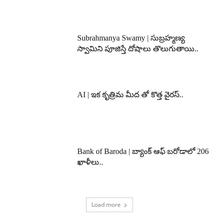
Subrahmanya Swamy | సుబ్రహ్మణ్య
స్వామిని పూజిస్తే దోషాలు తొలుగుతాయి..
AI | ఇక కృత్రిమ మీద తో కొత్త వైరస్..
Bank of Baroda | బ్యాంక్‌ ఆఫ్‌ బరోడాలో 206
ఖాళీలు..
Load more