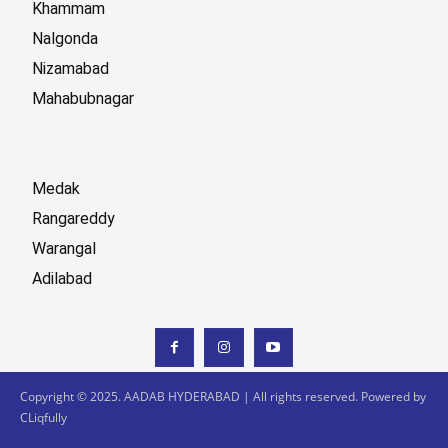
Khammam
Nalgonda
Nizamabad
Mahabubnagar
Medak
Rangareddy
Warangal
Adilabad
Copyright © 2025. AADAB HYDERABAD | All rights reserved. Powered by
CLiqfully