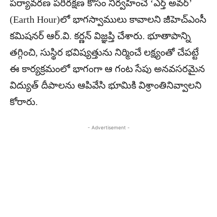
పర్యావరణ పరిరక్షణ కోసం నిర్వహించే ‘ఎర్త్ అవర్’
(Earth Hour)లో భాగస్వాములు కావాలని జీహెచ్ఎంసీ
కమిషనర్ ఆర్.వి. కర్ణన్ విజ్ఞప్తి చేశారు. భూతాపాన్ని
తగ్గించి, సుస్థిర భవిష్యత్తును నిర్మించే లక్ష్యంతో చేపట్టే
ఈ కార్యక్రమంలో భాగంగా ఆ గంట సేపు అనవసరమైన
విద్యుత్ దీపాలను ఆపివేసి భూమికి విశ్రాంతినివ్వాలని
కోరారు.
- Advertisement -