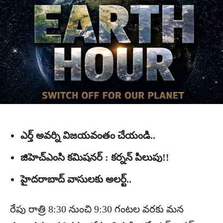
ఎర్త్ అవర్ని విజయవంతం చేయండి..
జిహెచ్ఎంసి కమిషనర్ : కర్నన్ పిలుపు!!
హైదరాబాద్ వాసులకు అలర్ట్..
రేపు రాత్రి 8:30 నుంచి 9:30 గంటల వరకు మన