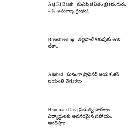
Aaj Ki Baath | మనిషి జీవితం క్షణభంగురం
– ఓ అమూల్య గ్రంథం!.
Breastfeeding | తల్లిపాలే శిశువుకు తొలి
టీకా..
Aliabad | ఘనంగా ప్రొఫెసర్ జయశంకర్
జయంతి వేడుకలు
Hanuman Das | ప్రభుత్వ పాఠశాల
విద్యార్థులకు అవసరమైన సహాయం
అందిస్తాం