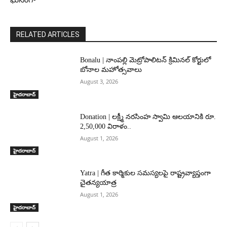
RELATED ARTICLES
Bonalu | నాంపల్లి మెట్రోపాలిటన్ క్రిమినల్ కోర్టులో
బోనాల మహోత్సవాలు
August 3, 2026
హైదరాబాద్‌
Donation | లక్ష్మీ నరసింహ స్వామి ఆలయానికి రూ.
2,50,000 విరాళం..
August 1, 2026
హైదరాబాద్‌
Yatra | గీత కార్మికుల సమస్యలపై రాష్ట్రవ్యాప్తంగా
చైతన్యయాత్ర
August 1, 2026
హైదరాబాద్‌