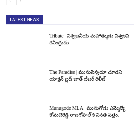
LATEST NEWS
Tribute | విశ్వజనీయ మహాత్ముడు విశ్వకవి
రవీంద్రుడు
The Paradise | మునుపెన్నడూ చూడని
యాక్షన్ బ్లడ్ బాత్ టీజర్ రిలీజ్
Munugode MLA | మునుగోడు ఎమ్మెల్యే
కోమటిరెడ్డి రాజగోపాల్ కి వినతి పత్రం.