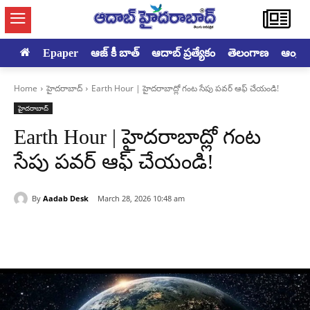
Epaper
ఆజ్ కీ బాత్
ఆదాబ్ ప్రత్యేకం
తెలంగాణ
ఆంధ్రప్ర
Home
హైదరాబాద్‌
Earth Hour | హైదరాబాద్లో గంట సేపు పవర్ ఆఫ్ చేయండి!
హైదరాబాద్‌
Earth Hour | హైదరాబాద్లో గంట
సేపు పవర్ ఆఫ్ చేయండి!
By
Aadab Desk
March 28, 2026 10:48 am