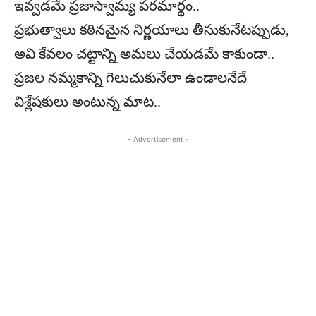
ఇవ్వడమే ప్రజాస్వామ్య పరమార్థం..
ప్రభుత్వాలు కఠినమైన నిర్ణయాలు తీసుకునేటప్పుడు,
అవి కేవలం చట్టాన్ని అమలు చేయడమే కాకుండా..
ప్రజల నమ్మకాన్ని గెలుచుకునేలా ఉండాలనేదే
విశ్లేషకులు అంటున్న మాట..
- Advertisement -