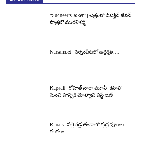
“Sudheer’s Joker” | చిత్రంలో డిటెక్టివ్ జీవన్
పాత్రలో మురళీశర్మ
Narsampet | నర్సంపేటలో ఉద్రిక్తత…..
Kapaali | రోహిత్ నారా మూవీ ‘కపాలి’
నుంచి హన్సిక మోత్వాని ఫస్ట్ లుక్
Rituals | పల్లె గడ్డ తండాలో క్షుద్ర పూజల
కలకలం…