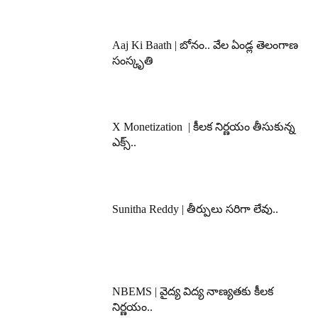
Aaj Ki Baath | బోనం.. వేల ఏండ్ల తెలంగాణ
సంస్కృతి
X Monetization | కీలక నిర్ణయం తీసుకున్న
ఎక్స్..
Sunitha Reddy | తీర్పులు సరిగా లేవు..
NBEMS | వైద్య విద్య నాణ్యతకు కీలక
నిర్ణయం..