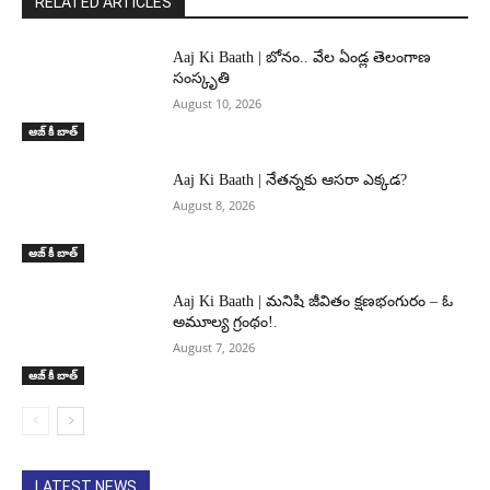
RELATED ARTICLES
Aaj Ki Baath | బోనం.. వేల ఏండ్ల తెలంగాణ
సంస్కృతి
August 10, 2026
ఆజ్ కీ బాత్
Aaj Ki Baath | నేతన్నకు ఆసరా ఎక్కడ?
August 8, 2026
ఆజ్ కీ బాత్
Aaj Ki Baath | మనిషి జీవితం క్షణభంగురం – ఓ
అమూల్య గ్రంథం!.
August 7, 2026
ఆజ్ కీ బాత్
LATEST NEWS