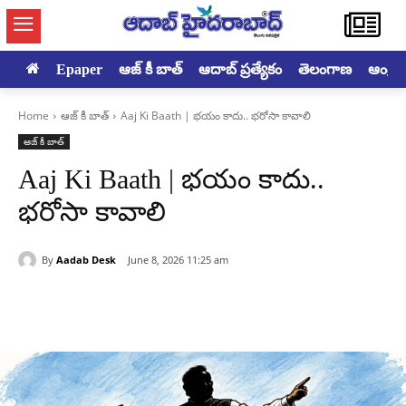
Epaper
ఆజ్ కీ బాత్
ఆదాబ్ ప్రత్యేకం
తెలంగాణ
ఆంధ్రప్ర
Home
ఆజ్ కీ బాత్
Aaj Ki Baath | భయం కాదు.. భరోసా కావాలి
ఆజ్ కీ బాత్
Aaj Ki Baath | భయం కాదు..
భరోసా కావాలి
By
Aadab Desk
June 8, 2026 11:25 am