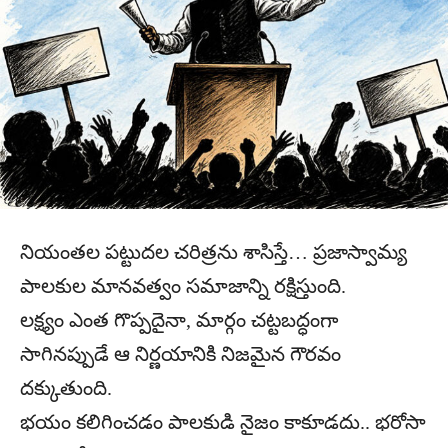
నియంతల పట్టుదల చరిత్రను శాసిస్తే… ప్రజాస్వామ్య
పాలకుల మానవత్వం సమాజాన్ని రక్షిస్తుంది.
లక్ష్యం ఎంత గొప్పదైనా, మార్గం చట్టబద్ధంగా
సాగినప్పుడే ఆ నిర్ణయానికి నిజమైన గౌరవం
దక్కుతుంది.
భయం కలిగించడం పాలకుడి నైజం కాకూడదు.. భరోసా