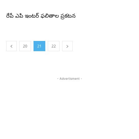
రేపే ఎపి ఇంటర్‌ ఫలితాల ప్రకటన
20
21
22
- Advertisment -