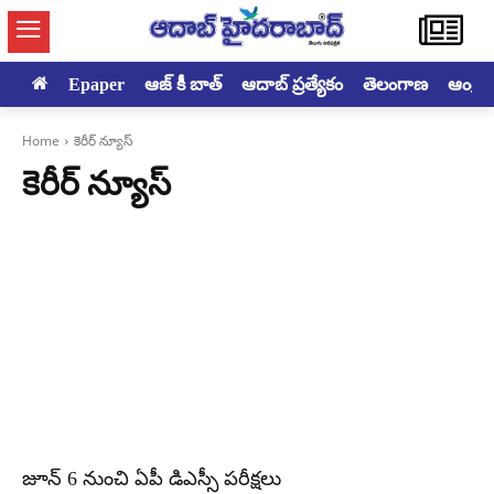
Epaper
ఆజ్ కీ బాత్
ఆదాబ్ ప్రత్యేకం
తెలంగాణ
ఆంధ్రప్ర
Home
కెరీర్ న్యూస్
కెరీర్ న్యూస్
జూన్ 6 నుంచి ఏపీ డిఎస్సీ పరీక్షలు