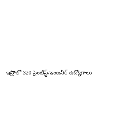
ఇస్రోలో 320 సైంటిస్ట్/ఇంజనీర్ ఉద్యోగాలు