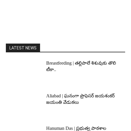
LATEST NEWS
Breastfeeding | తల్లిపాలే శిశువుకు తొలి
టీకా..
Aliabad | ఘనంగా ప్రొఫెసర్ జయశంకర్
జయంతి వేడుకలు
Hanuman Das | ప్రభుత్వ పాఠశాల