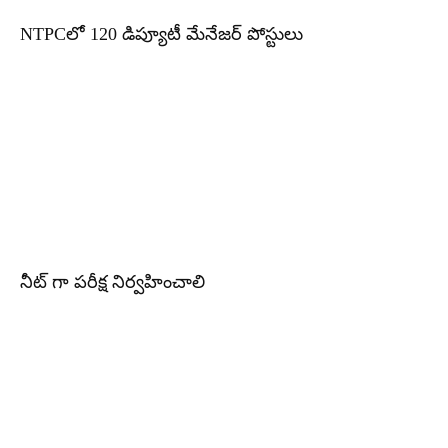
NTPCలో 120 డిప్యూటీ మేనేజర్ పోస్టులు
నీట్ గా పరీక్ష నిర్వహించాలి