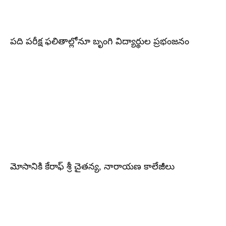
పది పరీక్ష ఫలితాల్లోనూ బృంగి విద్యార్థుల ప్రభంజనం
మోసానికి కేరాఫ్ శ్రీ చైతన్య, నారాయణ కాలేజీలు