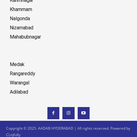
Karimnagar
Khammam
Nalgonda
Nizamabad
Mahabubnagar
Medak
Rangareddy
Warangal
Adilabad
Copyright © 2025. AADAB HYDERABAD | All rights reserved. Powered by
CLiqfully