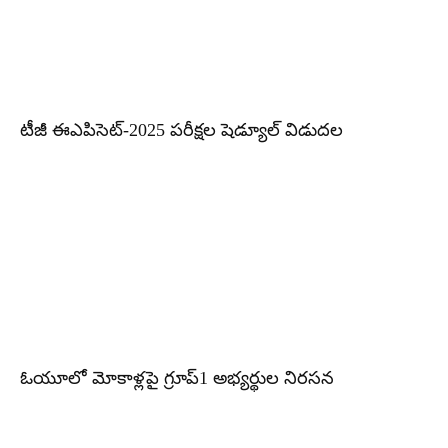
టీజీ ఈఎపిసెట్‌-2025 పరీక్షల షెడ్యూల్‌ విడుదల
ఓయూలో మోకాళ్లపై గ్రూప్1 అభ్యర్థుల నిరసన