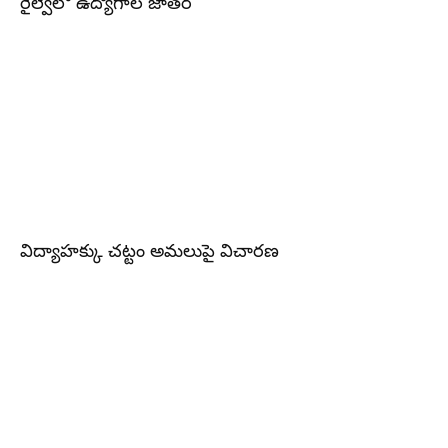
రైల్వేలో ఉద్యోగాల జాతర
విద్యాహక్కు చట్టం అమలుపై విచారణ