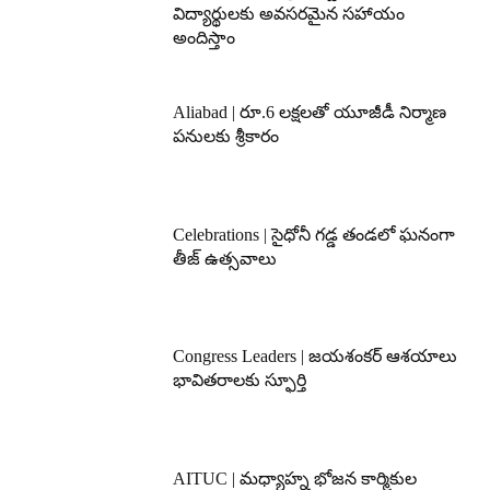
విద్యార్థులకు అవసరమైన సహాయం
అందిస్తాం
Aliabad | రూ.6 లక్షలతో యూజీడీ నిర్మాణ
పనులకు శ్రీకారం
Celebrations | సైధోనీ గడ్డ తండలో ఘనంగా
తీజ్ ఉత్సవాలు
Congress Leaders | జయశంకర్ ఆశయాలు
భావితరాలకు స్ఫూర్తి
AITUC | మధ్యాహ్న భోజన కార్మికుల