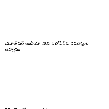
యూత్‌ ఫర్‌ ఇండియా 2025 ఫెలోషిప్‌కు దరఖాస్తుల
ఆహ్వానం