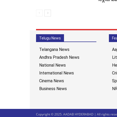
Telugu News
Fe
Telangana News
Aa
Andhra Pradesh News
Li
National News
He
International News
Cr
Cinema News
Sp
Business News
NR
Copyright © 2025. AADAB HYDERABAD | All rights reser