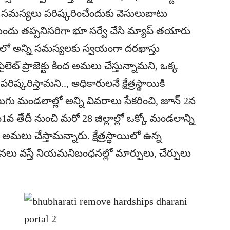
రకు సమస్యలు పరిష్కరించేందుకు వెసులుబాటు
ు ముందు తప్పనిసరిగా భూ సర్వే చేసి మ్యాప్‌ తయారు
‌ లో అన్ని సమస్యలకు స్వయంగా దరఖాస్తు
్‌ ప్రాజెక్టు కింద అమలు చేస్తున్నామని, ఒక్క
కరిస్తామని.., అధికారులనే క్షేత్రస్థాయికి
ుగు మండలాల్లో అన్ని వివరాలు సేకరించి, జూన్‌ 2న
1వ తేదీ నుంచి మరో 28 జిల్లాల్లో ఒక్కో మండలాన్ని
ి అమలు చేస్తామన్నారు. క్షేత్రస్థాయిలో ఉన్న
ు వస్తే నియమనిబంధనల్లో మార్పులు, చేర్పులు