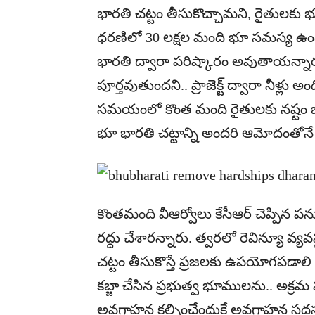
భారతి చట్టం తీసుకొచ్చామని, రైతులక
ధరణిలో 30 లక్షల మంది భూ సమస్య ఉందన
భారతి ద్వారా పరిష్కారం అవుతాయన్నారు.
పూర్తవుతుందని.. ప్రాజెక్ట్‌ ద్వారా నీళ్లు అ
సమయంలో కొంత మంది రైతులకు నష్టం జర
భూ భారతి చట్టాన్ని అందరి ఆమోదంతోనే
కొంతమంది వీఆర్వోలు కేసీఆర్‌ చెప్పిన పనుల
రద్దు చేశారన్నారు. త్వరలో రెవిన్యూ వ్యవస
చట్టం తీసుకొస్తే ప్రజలకు ఉపయోగపడాల
కబ్జా చేసిన ప్రభుత్వ భూములను.. అక్రమ 
అవగాహన కల్పించేందుకే అవగాహన సదస్సు