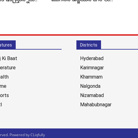
atures
Districts
j Ki Baat
Hyderabad
terature
Karimnagar
alth
Khammam
ime
Nalgonda
orts
Nizamabad
I
Mahabubnagar
ved. Powered by CLiqfully