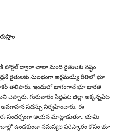
రుస్తాం
ణి పోర్టల్‌ ద్వారా చాలా మంది రైతులకు నష్టం
ొద్దనే రైతులకు సులభంగా అర్థమయ్యే రీతిలో భూ
రభాకర్‌ తెలిపారు. ఇందులో భాగంగానే భూ భారతి
ి చెప్పారు. గురువారం సిద్దిపేట జిల్లా అక్కన్నపేట
 అవగాహన సదస్సు నిర్వహించారు. ఈ
నారు. ఈ సందర్భంగా ఆయన మాట్లాడుతూ.. భూమి
ాదాల్లో ఉండకుండా సమస్యల పరిష్కారం కోసం భూ