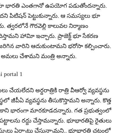
ు భూ భారతి ఎంతగానో ఉపయోగ పడుతోందన్నారు.
ి పిటిషన్‌ పెట్టుకున్నారు. ఆ సమస్యలు భూ
 త్వరలోనే గౌరవెల్లి కాలువల నిర్మాణం
ందిస్తామని హావిూ ఇచ్చారు. ప్రాజెక్ట్‌ భూ సేకరణ
ిగిన వారిని ఆదుకుంటామని భరోసా కల్పించారు.
 అమలు చేశామని మంత్రి అన్నారు.
ు చేయలేదని అర్దరాత్రికి రాత్రి వీఆర్వో వ్యవస్థను
్థలో జీపీఏ వ్యవస్థను తీసుకొస్తామని అన్నారు. కొత్త
ి కాని భారంగా మారకూడదన్నారు. గత ప్రభుత్వంలో
పట్టాలను రద్దు చేస్తామన్నారు. భూభారతిపై రైతులు
లు ఏర్పాటు చేస్తున్నామని.. భూభారతి చట్టంలో