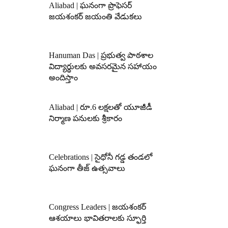
Aliabad | ఘనంగా ప్రొఫెసర్
జయశంకర్ జయంతి వేడుకలు
Hanuman Das | ప్రభుత్వ పాఠశాల
విద్యార్థులకు అవసరమైన సహాయం
అందిస్తాం
Aliabad | రూ.6 లక్షలతో యూజీడీ
నిర్మాణ పనులకు శ్రీకారం
Celebrations | సైధోనీ గడ్డ తండలో
ఘనంగా తీజ్ ఉత్సవాలు
Congress Leaders | జయశంకర్
ఆశయాలు భావితరాలకు స్ఫూర్తి