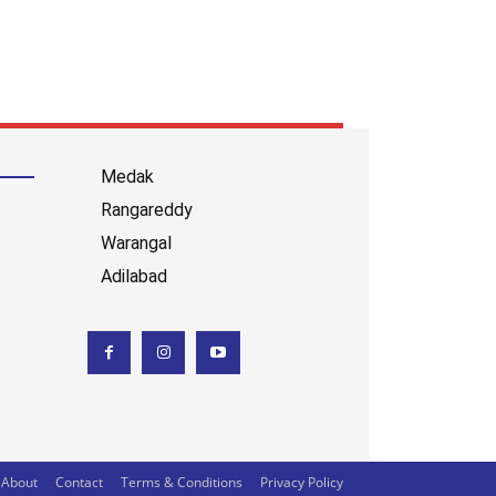
Medak
Rangareddy
Warangal
Adilabad
About
Contact
Terms & Conditions
Privacy Policy