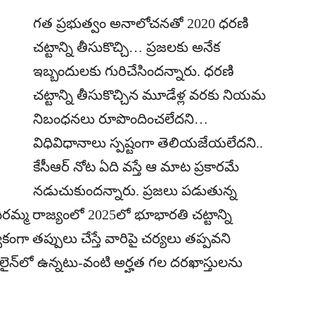
గత ప్రభుత్వం అనాలోచనతో 2020 ధరణి
చట్టాన్ని తీసుకొచ్చి… ప్రజలకు అనేక
ఇబ్బందులకు గురిచేసిందన్నారు. ధరణి
చట్టాన్ని తీసుకొచ్చిన మూడేళ్ల వరకు నియమ
నిబంధనలు రూపొందించలేదని…
విధివిధానాలు స్పష్టంగా తెలియజేయలేదని..
కేసీఆర్‌ నోట ఏది వస్తే ఆ మాట ప్రకారమే
నడుచుకుందన్నారు. ప్రజలు పడుతున్న
దిరమ్మ రాజ్యంలో 2025లో భూభారతి చట్టాన్ని
కంగా తప్పులు చేస్తే వారిపై చర్యలు తప్పవని
లైన్‌లో ఉన్నటు-వంటి అర్హత గల దరఖాస్తులను