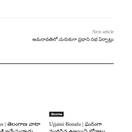
Next article
అమరావతిలో చురుకుగా ప్రధాని సభ ఏర్పాట్లు
తెలంగాణ
ao | తెలంగాణ వాటా
Ujjaini Bonalu | ఘనంగా
కి ఇచ్చేస్తున్నారు..
ముగిసిన ఉజ్జయిని బోనాలు..