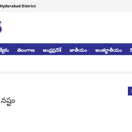
Hyderabad District
్యేకం
తెలంగాణ
ఆంధ్రప్రదేశ్
జాతీయం
అంతర్జాతీయం
 నష్టం