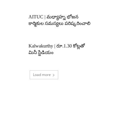
AITUC | మధ్యాహ్న భోజన
కార్మికుల సమస్యలు పరిష్కరించాలి
Kalwakurthy | రూ.1.30 కోట్లతో
మినీ స్టేడియం
Load more