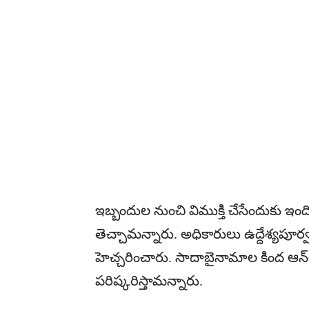
ఇబ్బందుల నుంచి విముక్తి చేసేందుకు ఇం
తెచ్చామన్నారు. అధికారులు ఉద్దేశ్యపూర్వ
హెచ్చరించారు. సాదాబైనామాల కింద ఆన్‌
పరిష్కరిస్తామన్నారు.