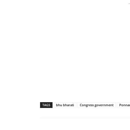
-
TAGS
bhu bharati
Congress government
Ponna