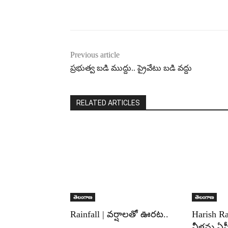
Previous article
ప్రభుత్వ బడి ముద్దు.. ప్రైవేటు బడి వద్దు
RELATED ARTICLES
తెలంగాణ
తెలంగాణ
Rainfall | వర్షాలతో ఊరట..
Harish R
నీళ్లను ఏపీ