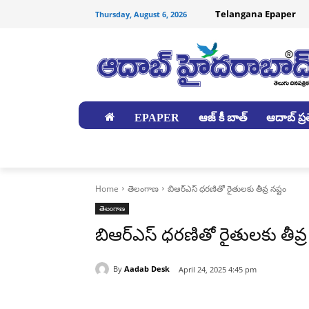
Telangana Epaper
Thursday, August 6, 2026
EPAPER
ఆజ్ కీ బాత్
ఆదాబ్ ప్రత
జిల్లాలు
Home
తెలంగాణ
బిఆర్‌ఎస్‌ ధరణితో రైతులకు తీవ్ర నష్టం
తెలంగాణ
బిఆర్‌ఎస్‌ ధరణితో రైతులకు తీవ్ర
By
Aadab Desk
April 24, 2025 4:45 pm