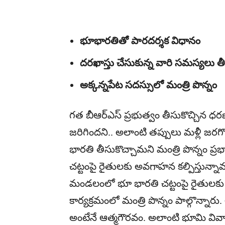
భూభారతితో పారదర్శక విధానం
దరఖాస్తు చేసుకున్న వారి సమస్యలు తీ
అక్కన్నపేట సదస్సులో మంత్రి పొన్నం
గత బీఆర్‌ఎస్‌ ప్రభుత్వం తీసుకొచ్చిన ధర
జరిగిందని.. అలాంటి తప్పులు మళ్లీ జరగ
భారతి తీసుకొచ్చామని మంత్రి పొన్నం ప్
చట్టంపై రైతులకు అవగాహన కల్పిస్తున్నామన
మండలంలో భూ భారతి చట్టంపై రైతులకు
కార్యక్రమంలో మంత్రి పొన్నం పాల్గొన్
అంటేనే ఆత్మగౌరవం. అలాంటి భూమి వివ