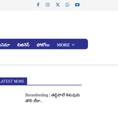
సినిమా
బిజినెస్
ఫోటోలు
MORE
LATEST NEWS
Breastfeeding | తల్లిపాలే శిశువుకు
తొలి టీకా..