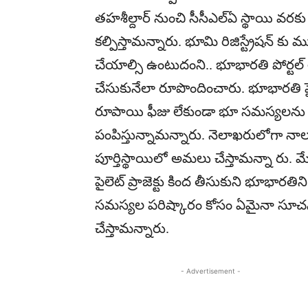
తహశీల్దార్‌ నుంచి సీసీఎల్‌ఏ స్థాయి వ
కల్పిస్తామన్నారు. భూమి రిజిస్ట్రేషన్ క
చేయాల్సి ఉంటుదంని.. భూభారతి పోర్టల్
చేసుకునేలా రూపొందించారు. భూభారతి పైలెట
రూపాయి ఫీజు లేకుండా భూ సమస్యలను పరిష్
పంపిస్తున్నామన్నారు. నెలాఖరులోగా నాల
పూర్తిస్థాయిలో అమలు చేస్తామన్నా రు. మే
పైలెట్‌ ప్రాజెక్టు కింద తీసుకుని భూభారతిన
సమస్యల పరిష్కారం కోసం ఏమైనా సూచనల
చేస్తామన్నారు.
- Advertisement -