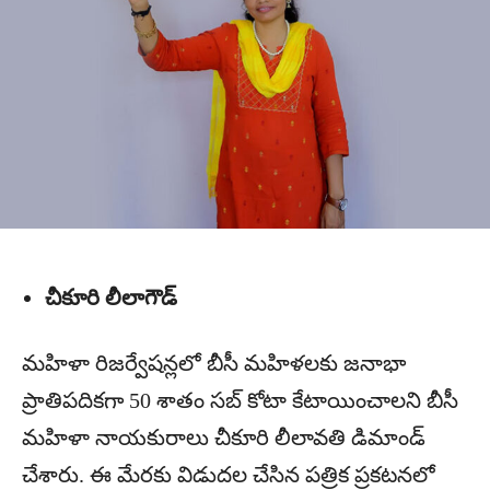
చీకూరి లీలాగౌడ్
మహిళా రిజర్వేషన్లలో బీసీ మహిళలకు జనాభా
ప్రాతిపదికగా 50 శాతం సబ్ కోటా కేటాయించాలని బీసీ
మహిళా నాయకురాలు చీకూరి లీలావతి డిమాండ్
చేశారు. ఈ మేరకు విడుదల చేసిన పత్రిక ప్రకటనలో