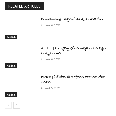
RELATED ARTICLES
Breastfeeding | తల్లిపాలే శిశువుకు తొలి టీకా..
August 6, 2026
నల్లగొండ
AITUC | మధ్యాహ్న భోజన కార్మికుల సమస్యలు
పరిష్కరించాలి
August 6, 2026
నల్లగొండ
Protest | వీబీజీరాంజీ ఉద్యోగుల నాలుగవ రోజు
నిరసన
August 5, 2026
నల్లగొండ