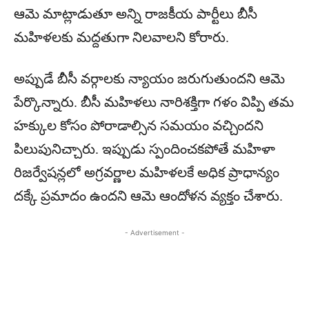
ఆమె మాట్లాడుతూ అన్ని రాజకీయ పార్టీలు బీసీ
మహిళలకు మద్దతుగా నిలవాలని కోరారు.
అప్పుడే బీసీ వర్గాలకు న్యాయం జరుగుతుందని ఆమె
పేర్కొన్నారు. బీసీ మహిళలు నారిశక్తిగా గళం విప్పి తమ
హక్కుల కోసం పోరాడాల్సిన సమయం వచ్చిందని
పిలుపునిచ్చారు. ఇప్పుడు స్పందించకపోతే మహిళా
రిజర్వేషన్లలో అగ్రవర్ణాల మహిళలకే అధిక ప్రాధాన్యం
దక్కే ప్రమాదం ఉందని ఆమె ఆందోళన వ్యక్తం చేశారు.
- Advertisement -