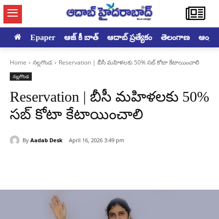
Epaper
ఆజ్ కీ బాత్
ఆదాబ్ ప్రత్యేకం
తెలంగాణ
ఆంధ్రప్ర
Home
నల్లగొండ
Reservation | బీసీ మహిళలకు 50% సబ్ కోటా కేటాయించాలి
నల్లగొండ
Reservation | బీసీ మహిళలకు 50%
సబ్ కోటా కేటాయించాలి
By
Aadab Desk
April 16, 2026 3:49 pm