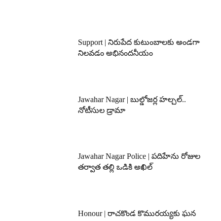
Support | నిరుపేద కుటుంబాలకు అండగా
నిలవడం అభినందనీయం
Jawahar Nagar | బుల్డోజర్ల హల్చల్..
నోటీసుల డ్రామా
Jawahar Nagar Police | పదిహేను రోజుల
తర్వాత తల్లి ఒడికి అఖిల్
Honour | రాచకొండ కొమురయ్యకు ఘన