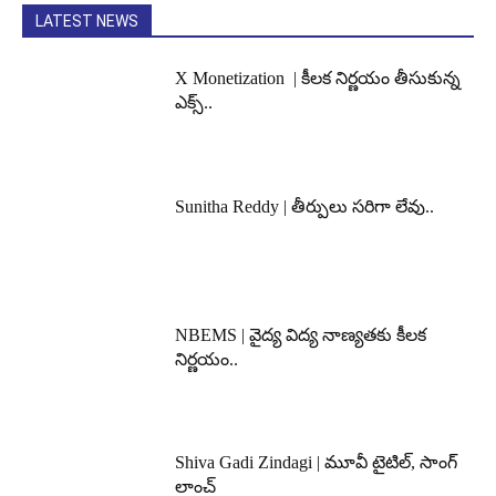
LATEST NEWS
X Monetization | కీలక నిర్ణయం తీసుకున్న
ఎక్స్..
Sunitha Reddy | తీర్పులు సరిగా లేవు..
NBEMS | వైద్య విద్య నాణ్యతకు కీలక
నిర్ణయం..
Shiva Gadi Zindagi | మూవీ టైటిల్, సాంగ్
లాంచ్