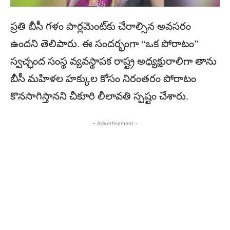
ప్రతి బీసీ గళం పార్లమెంట్‌కు చేరాల్సిన అవసరం
ఉందని తెలిపారు. ఈ సందర్భంగా “ఒక పోరాటం”
స్వచ్ఛంద సంస్థ వ్యవస్థాపక రాష్ట్ర అధ్యక్షురాలిగా తాను
బీసీ మహిళల హక్కుల కోసం నిరంతరం పోరాటం
కొనసాగిస్తానని చీకూరి లీలావతి స్పష్టం చేశారు.
- Advertisement -