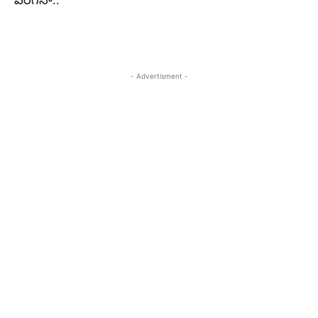
పెరిగినా..
- Advertisment -