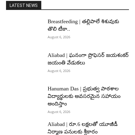
LATEST NEWS
Breastfeeding | తల్లిపాలే శిశువుకు
తొలి టీకా..
August 6, 2026
Aliabad | ఘనంగా ప్రొఫెసర్ జయశంకర్
జయంతి వేడుకలు
August 6, 2026
Hanuman Das | ప్రభుత్వ పాఠశాల
విద్యార్థులకు అవసరమైన సహాయం
అందిస్తాం
August 6, 2026
Aliabad | రూ.6 లక్షలతో యూజీడీ
నిర్మాణ పనులకు శ్రీకారం