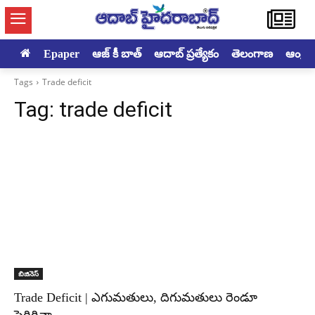
Epaper
ఆజ్ కీ బాత్
ఆదాబ్ ప్రత్యేకం
తెలంగాణ
ఆంధ్రప్ర
Tags
Trade deficit
Tag:
trade deficit
బిజినెస్
Trade Deficit | ఎగుమతులు, దిగుమతులు రెండూ