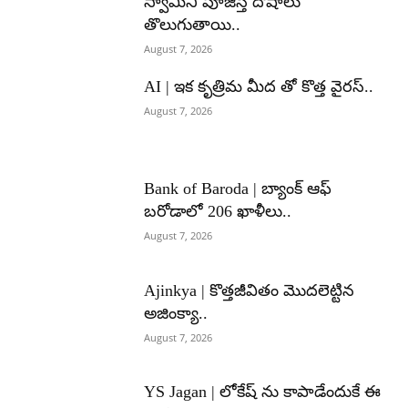
స్వామిని పూజిస్తే దోషాలు
తొలుగుతాయి..
August 7, 2026
AI | ఇక కృత్రిమ మీద తో కొత్త వైరస్..
August 7, 2026
Bank of Baroda | బ్యాంక్‌ ఆఫ్‌
బరోడాలో 206 ఖాళీలు..
August 7, 2026
Ajinkya | కొత్తజీవితం మొదలెట్టిన
అజింక్యా..
August 7, 2026
YS Jagan | లోకేష్ ను కాపాడేందుకే ఈ