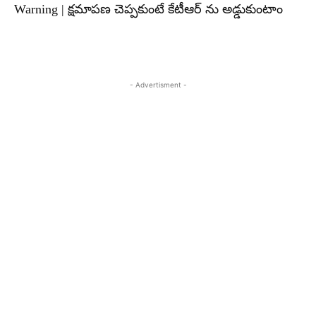
Warning | క్షమాపణ చెప్పకుంటే కేటీఆర్ ను అడ్డుకుంటాం
- Advertisment -