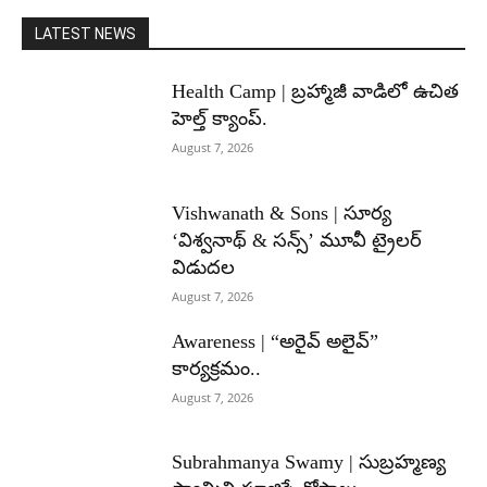
LATEST NEWS
Health Camp | బ్రహ్మాజీ వాడిలో ఉచిత
హెల్త్ క్యాంప్.
August 7, 2026
Vishwanath & Sons | సూర్య
‘విశ్వనాథ్ & సన్స్’ మూవీ ట్రైలర్
విడుదల
August 7, 2026
Awareness | “అరైవ్ అలైవ్”
కార్యక్రమం..
August 7, 2026
Subrahmanya Swamy | సుబ్రహ్మణ్య