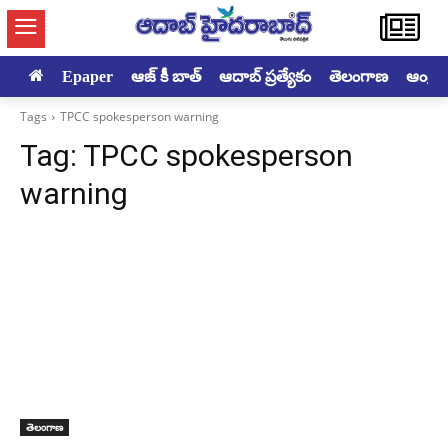
Epaper
ఆజ్ కీ బాత్
ఆదాబ్ ప్రత్యేకం
తెలంగాణ
ఆంధ్రప్ర
Tags
TPCC spokesperson warning
Tag:
TPCC spokesperson
warning
తెలంగాణ