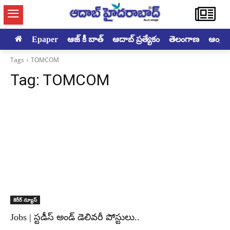
Epaper
ఆజ్ కీ బాత్
ఆదాబ్ ప్రత్యేకం
తెలంగాణ
ఆంధ్రప్ర
Tags
TOMCOM
Tag:
TOMCOM
కెరీర్ న్యూస్
Jobs | స్టడీస్ అండ్ డెలివరీ పోస్టులు..