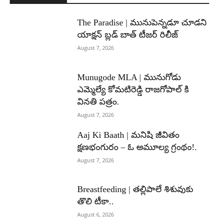
The Paradise | మునుపెన్నడూ చూడని
యాక్షన్ బ్లడ్ బాత్ టీజర్ రిలీజ్
August 7, 2026
Munugode MLA | మునుగోడు
ఎమ్మెల్యే కోమటిరెడ్డి రాజగోపాల్ కి
వినతి పత్రం.
August 7, 2026
Aaj Ki Baath | మనిషి జీవితం
క్షణభంగురం – ఓ అమూల్య గ్రంథం!.
August 7, 2026
Breastfeeding | తల్లిపాలే శిశువుకు
తొలి టీకా..
August 6, 2026