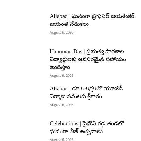
Aliabad | ఘనంగా ప్రొఫెసర్ జయశంకర్
జయంతి వేడుకలు
August 6, 2026
Hanuman Das | ప్రభుత్వ పాఠశాల
విద్యార్థులకు అవసరమైన సహాయం
అందిస్తాం
August 6, 2026
Aliabad | రూ.6 లక్షలతో యూజీడీ
నిర్మాణ పనులకు శ్రీకారం
August 6, 2026
Celebrations | సైధోనీ గడ్డ తండలో
ఘనంగా తీజ్ ఉత్సవాలు
August 6, 2026