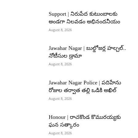
Support | నిరుపేద కుటుంబాలకు
అండగా నిలవడం అభినందనీయం
August 8, 2026
Jawahar Nagar | బుల్డోజర్ల హల్చల్..
నోటీసుల డ్రామా
August 8, 2026
Jawahar Nagar Police | పదిహేను
రోజుల తర్వాత తల్లి ఒడికి అఖిల్
August 8, 2026
Honour | రాచకొండ కొమురయ్యకు
ఘన సత్కారం
August 8, 2026