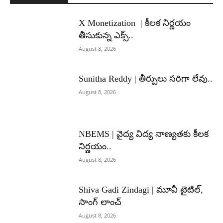
X Monetization | కీలక నిర్ణయం
తీసుకున్న ఎక్స్..
August 8, 2026
Sunitha Reddy | తీర్పులు సరిగా లేవు..
August 8, 2026
NBEMS | వైద్య విద్య నాణ్యతకు కీలక
నిర్ణయం..
August 8, 2026
Shiva Gadi Zindagi | మూవీ టైటిల్,
సాంగ్ లాంచ్
August 8, 2026