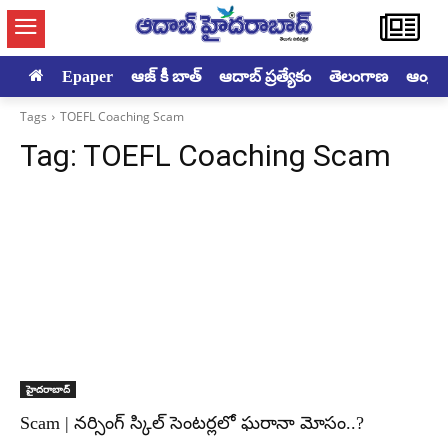
Epaper
ఆజ్ కీ బాత్
ఆదాబ్ ప్రత్యేకం
తెలంగాణ
ఆంధ్రప్ర
Tags
TOEFL Coaching Scam
Tag:
TOEFL Coaching Scam
హైదరాబాద్‌
Scam | నర్సింగ్ స్కిల్ సెంటర్లలో ఘరానా మోసం..?