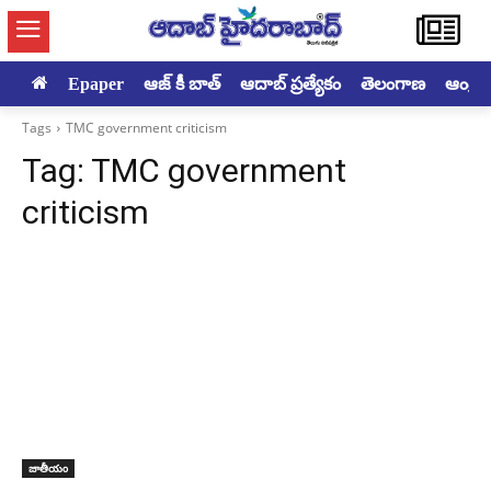
Epaper
ఆజ్ కీ బాత్
ఆదాబ్ ప్రత్యేకం
తెలంగాణ
ఆంధ్రప్ర
Tags
TMC government criticism
Tag:
TMC government
criticism
జాతీయం