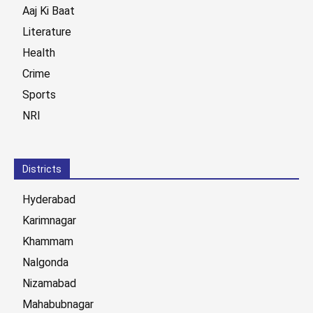
Aaj Ki Baat
Literature
Health
Crime
Sports
NRI
Districts
Hyderabad
Karimnagar
Khammam
Nalgonda
Nizamabad
Mahabubnagar