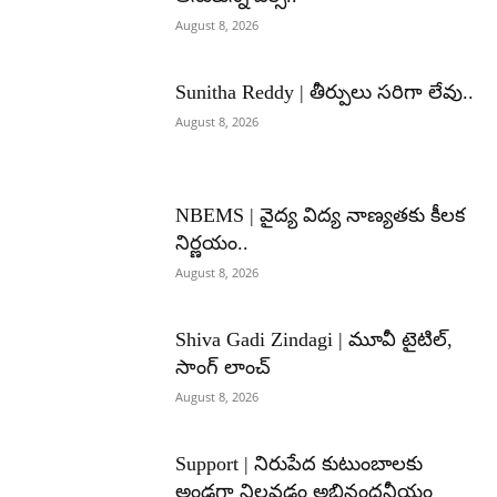
August 8, 2026
Sunitha Reddy | తీర్పులు సరిగా లేవు..
August 8, 2026
NBEMS | వైద్య విద్య నాణ్యతకు కీలక
నిర్ణయం..
August 8, 2026
Shiva Gadi Zindagi | మూవీ టైటిల్,
సాంగ్ లాంచ్
August 8, 2026
Support | నిరుపేద కుటుంబాలకు
అండగా నిలవడం అభినందనీయం