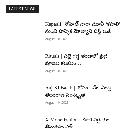
LATEST NEWS
Kapaali | రోహిత్ నారా మూవీ ‘కపాలి’
నుంచి హన్సిక మోత్వాని ఫస్ట్ లుక్
August 10, 2026
Rituals | పల్లె గడ్డ తండాలో క్షుద్ర
పూజల కలకలం…
August 10, 2026
Aaj Ki Baath | బోనం.. వేల ఏండ్ల
తెలంగాణ సంస్కృతి
August 10, 2026
X Monetization | కీలక నిర్ణయం
తీసుకున్న ఎక్స్..