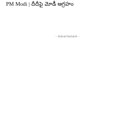
PM Modi | దీదీపై మోడీ ఆగ్రహం
- Advertisment -