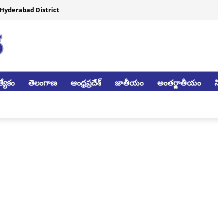
Hyderabad District
్యేకం
తెలంగాణ
ఆంధ్రప్రదేశ్
జాతీయం
అంతర్జాతీయం