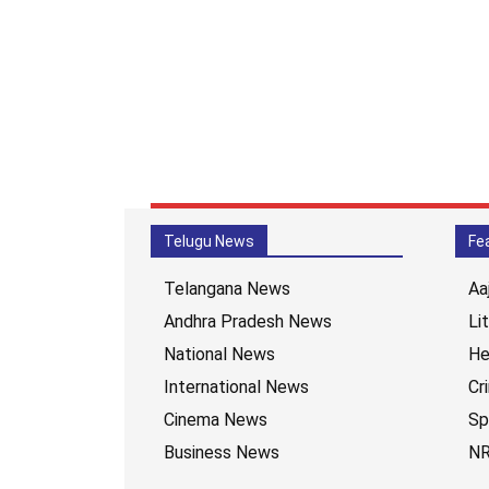
Telugu News
Fe
Telangana News
Aa
Andhra Pradesh News
Li
National News
He
International News
Cr
Cinema News
Sp
Business News
NR