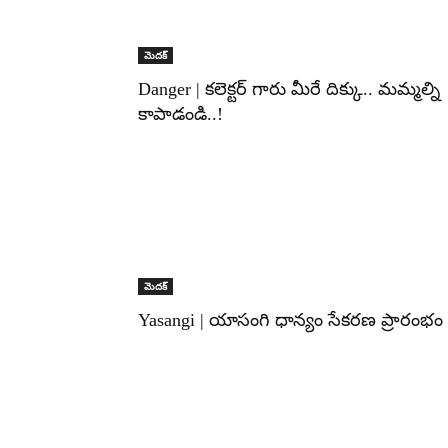
మెదక్‌
Danger | కలెక్టర్ గారు మీరే దిక్కు.. మమ్మల్ని
కాపాడండి..!
మెదక్‌
Yasangi | యాసంగి ధాన్యం సేకరణ ప్రారంభం