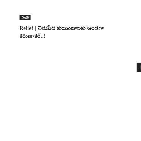
మెదక్‌
Relief | నిరుపేద కుటుంబాలకు అండగా
కరుణాకర్..!