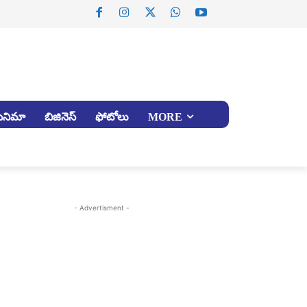
సినిమా
బిజినెస్
ఫోటోలు
MORE
- Advertisment -