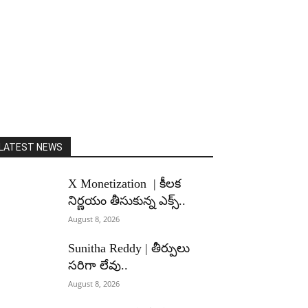
LATEST NEWS
X Monetization | కీలక
నిర్ణయం తీసుకున్న ఎక్స్..
August 8, 2026
Sunitha Reddy | తీర్పులు
సరిగా లేవు..
August 8, 2026