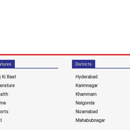
atures
Districts
j Ki Baat
Hyderabad
terature
Karimnagar
alth
Khammam
ime
Nalgonda
orts
Nizamabad
I
Mahabubnagar