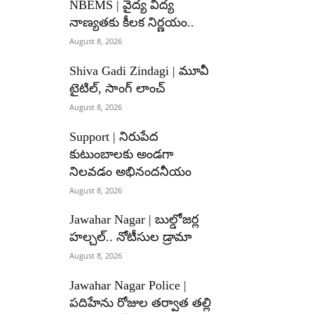
NBEMS | వైద్య విద్య
నాణ్యతకు కీలక నిర్ణయం..
August 8, 2026
Shiva Gadi Zindagi | మూవీ
టైటిల్, సాంగ్ లాంచ్
August 8, 2026
Support | నిరుపేద
కుటుంబాలకు అండగా
నిలవడం అభినందనీయం
August 8, 2026
Jawahar Nagar | బుల్డోజర్ల
హల్చల్.. నోటీసుల డ్రామా
August 8, 2026
Jawahar Nagar Police |
పదిహేను రోజుల తర్వాత తల్లి