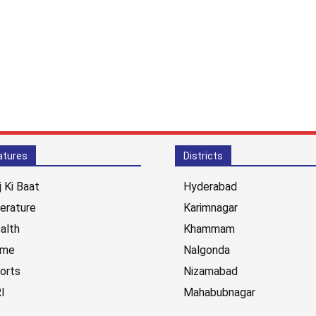
atures
Districts
j Ki Baat
Hyderabad
terature
Karimnagar
alth
Khammam
ime
Nalgonda
orts
Nizamabad
I
Mahabubnagar