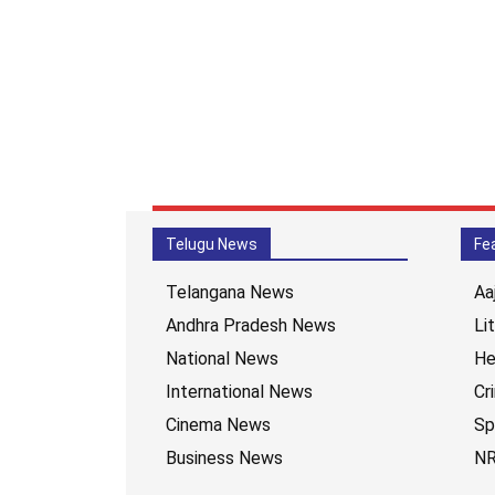
Telugu News
Fe
Telangana News
Aa
Andhra Pradesh News
Li
National News
He
International News
Cr
Cinema News
Sp
Business News
NR