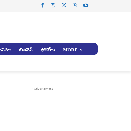
సినిమా
బిజినెస్
ఫోటోలు
MORE
- Advertisment -