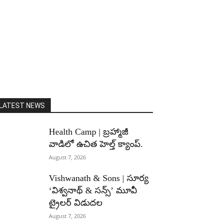
LATEST NEWS
Health Camp | బ్రహ్మాజీ
వాడిలో ఉచిత హెల్త్ క్యాంప్.
August 7, 2026
Vishwanath & Sons | సూర్య
‘విశ్వనాథ్ & సన్స్’ మూవీ
ట్రైలర్ విడుదల
August 7, 2026