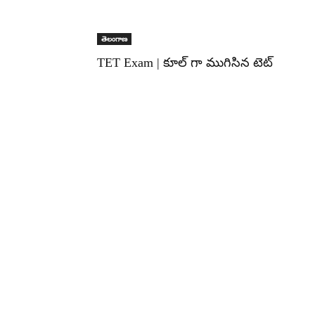
తెలంగాణ
TET Exam | కూల్ గా ముగిసిన టెట్