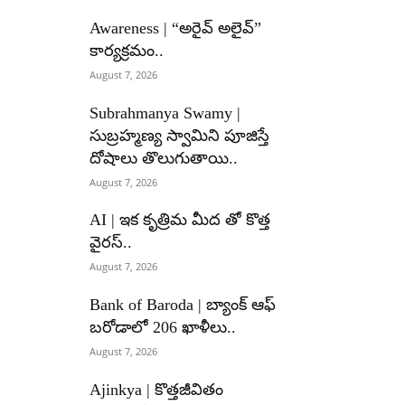
Awareness | “అరైవ్ అలైవ్”
కార్యక్రమం..
August 7, 2026
Subrahmanya Swamy |
సుబ్రహ్మణ్య స్వామిని పూజిస్తే
దోషాలు తొలుగుతాయి..
August 7, 2026
AI | ఇక కృత్రిమ మీద తో కొత్త
వైరస్..
August 7, 2026
Bank of Baroda | బ్యాంక్‌ ఆఫ్‌
బరోడాలో 206 ఖాళీలు..
August 7, 2026
Ajinkya | కొత్తజీవితం