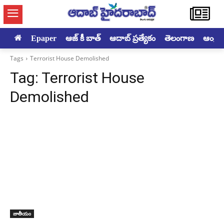
Epaper
ఆజ్ కీ బాత్
ఆదాబ్ ప్రత్యేకం
తెలంగాణ
ఆంధ్రప్ర
Tags
Terrorist House Demolished
Tag:
Terrorist House
Demolished
జాతీయం