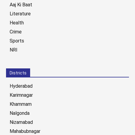
Aaj Ki Baat
Literature
Health
Crime
Sports
NRI
Districts
Hyderabad
Karimnagar
Khammam
Nalgonda
Nizamabad
Mahabubnagar