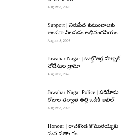
August 8, 2026
Support | నిరుపేద కుటుంబాలకు
అండగా నిలవడం అభినందనీయం
August 8, 2026
Jawahar Nagar | బుల్డోజర్ల హల్చల్..
నోటీసుల డ్రామా
August 8, 2026
Jawahar Nagar Police | పదిహేను
రోజుల తర్వాత తల్లి ఒడికి అఖిల్
August 8, 2026
Honour | రాచకొండ కొమురయ్యకు
ఘన సత్కారం