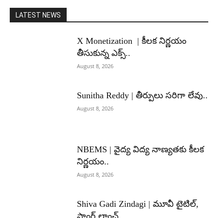
LATEST NEWS
X Monetization | కీలక నిర్ణయం
తీసుకున్న ఎక్స్..
August 8, 2026
Sunitha Reddy | తీర్పులు సరిగా లేవు..
August 8, 2026
NBEMS | వైద్య విద్య నాణ్యతకు కీలక
నిర్ణయం..
August 8, 2026
Shiva Gadi Zindagi | మూవీ టైటిల్,
సాంగ్ లాంచ్