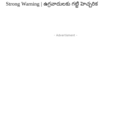
Strong Warning | ఉగ్రవాదులకు గట్టి హెచ్చరిక
- Advertisment -