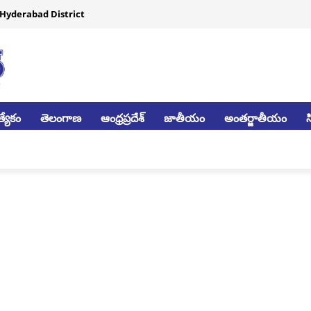
Hyderabad District
్యేకం
తెలంగాణ
ఆంధ్రప్రదేశ్
జాతీయం
అంతర్జాతీయం