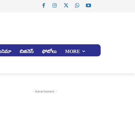
సినిమా
బిజినెస్
ఫోటోలు
MORE
- Advertisment -