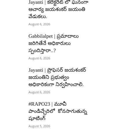
Jayanti | కలెక్టరేట్ లో ఘనంగా
ఆచార్య జయశంకర్ జయంతి
వేడుకలు.
August 6, 2026
Gabbilalpet | ప్రమాదాలు
జరిగితేనే అధికారులు
స్పందిస్తారా..?
August 6, 2026
Jayanti | ప్రొఫెసర్ జయశంకర్
జయంతిని ప్రభుత్వం
అధికారికంగా నిర్వహించాలి.
August 6, 2026
#RAPO23 | మూవీ
పాండిచ్చేరిలో కోనసాగుతున్న
షూటింగ్
August 5, 2026