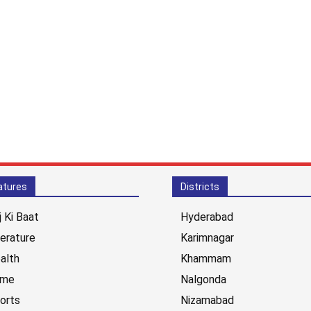
atures
Districts
j Ki Baat
Hyderabad
terature
Karimnagar
alth
Khammam
ime
Nalgonda
orts
Nizamabad