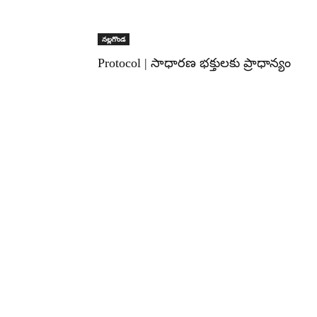
నల్లగొండ
Protocol | సాధారణ భక్తులకు ప్రాధాన్యం