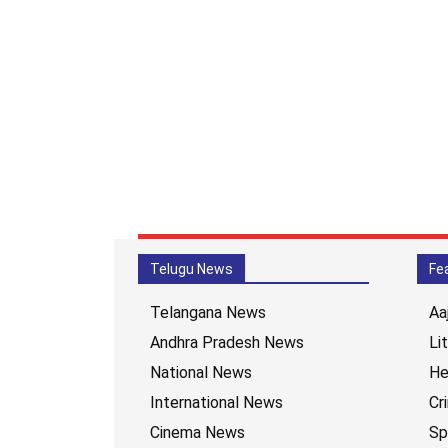
Telugu News
Fe
Telangana News
Aa
Andhra Pradesh News
Li
National News
He
International News
Cr
Cinema News
Sp