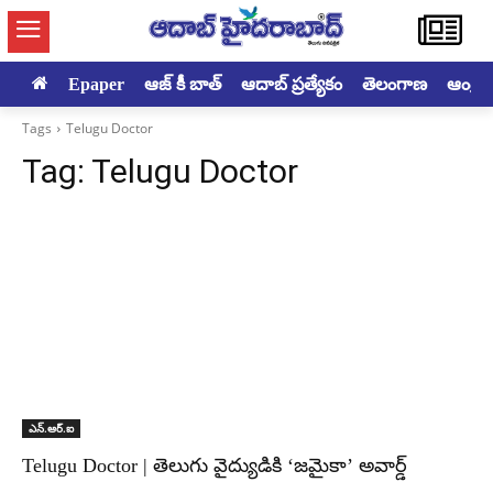
Epaper
ఆజ్ కీ బాత్
ఆదాబ్ ప్రత్యేకం
తెలంగాణ
ఆంధ్రప్ర
Tags
Telugu Doctor
Tag:
Telugu Doctor
ఎన్‌.ఆర్‌.ఐ
Telugu Doctor | తెలుగు వైద్యుడికి ‘జమైకా’ అవార్డ్