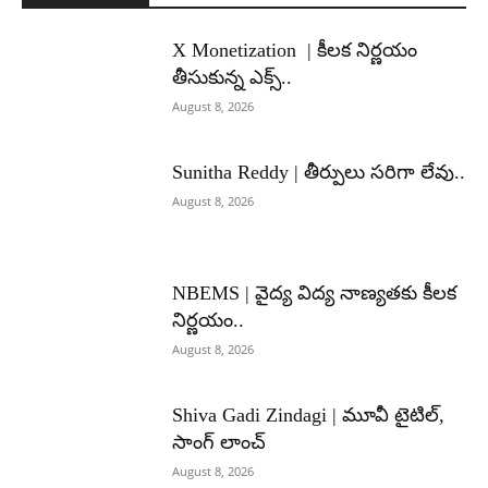
X Monetization | కీలక నిర్ణయం
తీసుకున్న ఎక్స్..
August 8, 2026
Sunitha Reddy | తీర్పులు సరిగా లేవు..
August 8, 2026
NBEMS | వైద్య విద్య నాణ్యతకు కీలక
నిర్ణయం..
August 8, 2026
Shiva Gadi Zindagi | మూవీ టైటిల్,
సాంగ్ లాంచ్
August 8, 2026