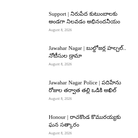
Support | నిరుపేద కుటుంబాలకు
అండగా నిలవడం అభినందనీయం
August 8, 2026
Jawahar Nagar | బుల్డోజర్ల హల్చల్..
నోటీసుల డ్రామా
August 8, 2026
Jawahar Nagar Police | పదిహేను
రోజుల తర్వాత తల్లి ఒడికి అఖిల్
August 8, 2026
Honour | రాచకొండ కొమురయ్యకు
ఘన సత్కారం
August 8, 2026