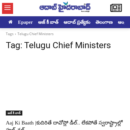
Epaper
ఆజ్ కీ బాత్
ఆదాబ్ ప్రత్యేకం
తెలంగాణ
ఆంధ్రప్ర
Tags
Telugu Chief Ministers
Tag:
Telugu Chief Ministers
ఆజ్ కీ బాత్
Aaj Ki Baath |కుదిరితే దావోస్లో డీల్.. లేకపోతే స్వరాష్ట్రాల్లో