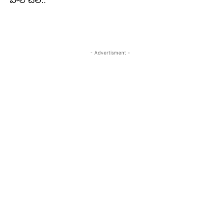
హల్ చల్..
- Advertisment -