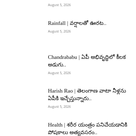
August 5, 2026
Rainfall | వర్షాలతో ఊరట..
August 5, 2026
Chandrababu | ఏపీ అభివృద్ధిలో కీలక
అడుగు..
August 5, 2026
Harish Rao | తెలంగాణ వాటా నీళ్లను
ఏపీకి ఇచ్చేస్తున్నారు..
August 5, 2026
Health | శరీర యంత్రం పనిచేయడానికి
పోషకాలు అత్యవసరం..