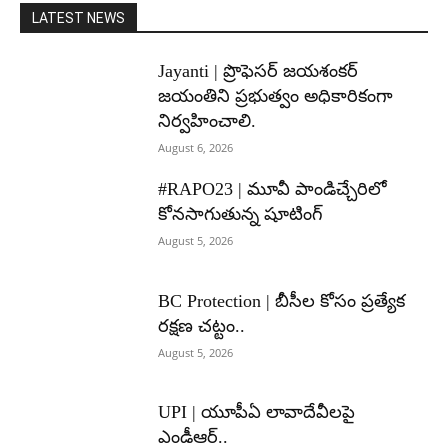
LATEST NEWS
Jayanti | ప్రొఫెసర్ జయశంకర్
జయంతిని ప్రభుత్వం అధికారికంగా
నిర్వహించాలి.
August 6, 2026
#RAPO23 | మూవీ పాండిచ్చేరిలో
కోనసాగుతున్న షూటింగ్
August 5, 2026
BC Protection | బీసీల కోసం ప్రత్యేక
రక్షణ చట్టం..
August 5, 2026
UPI | యూపీఏ లావాదేవీలపై
ఎండీఆర్..