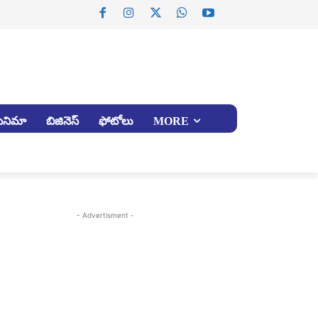
సినిమా
బిజినెస్
ఫోటోలు
MORE
- Advertisment -