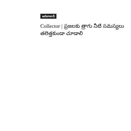
ఆదిలాబాద్
Collector | ప్రజలకు త్రాగు నీటి సమస్యలు
తలెత్తకుండా చూడాలి