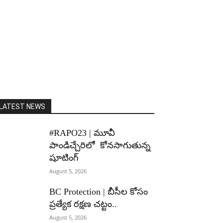
LATEST NEWS
#RAPO23 | మూవీ
పాండిచ్చేరిలో కోనసాగుతున్న
షూటింగ్
August 5, 2026
BC Protection | బీసీల కోసం
ప్రత్యేక రక్షణ చట్టం..
August 5, 2026