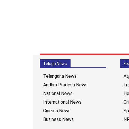
Telugu News
Fe
Telangana News
Aa
Andhra Pradesh News
Li
National News
He
International News
Cr
Cinema News
Sp
Business News
NR