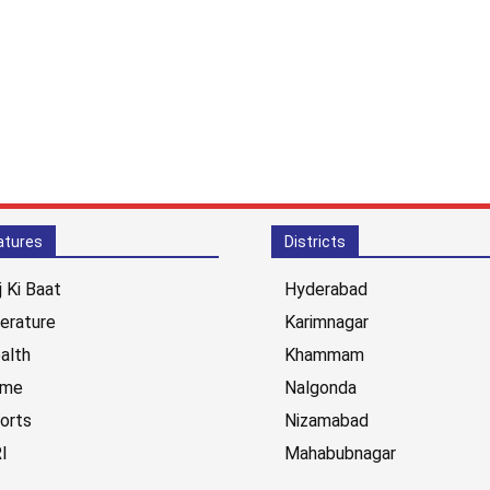
atures
Districts
j Ki Baat
Hyderabad
terature
Karimnagar
alth
Khammam
ime
Nalgonda
orts
Nizamabad
I
Mahabubnagar