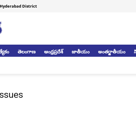
Hyderabad District
్యేకం
తెలంగాణ
ఆంధ్రప్రదేశ్
జాతీయం
అంతర్జాతీయం
Issues