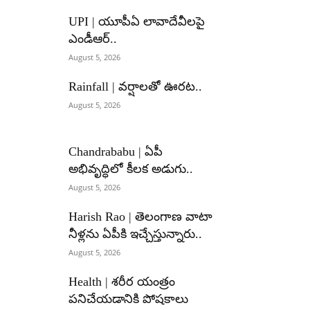
UPI | యూపీఏ లావాదేవీలపై
ఎండీఆర్..
August 5, 2026
Rainfall | వర్షాలతో ఊరట..
August 5, 2026
Chandrababu | ఏపీ
అభివృద్ధిలో కీలక అడుగు..
August 5, 2026
Harish Rao | తెలంగాణ వాటా
నీళ్లను ఏపీకి ఇచ్చేస్తున్నారు..
August 5, 2026
Health | శరీర యంత్రం
పనిచేయడానికి పోషకాలు