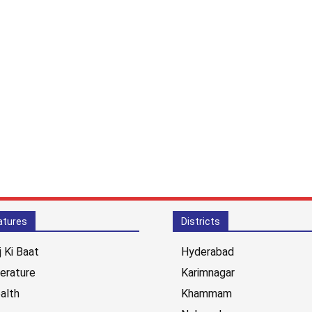
atures
Districts
j Ki Baat
Hyderabad
terature
Karimnagar
alth
Khammam