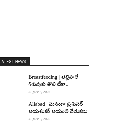
LATEST NEWS
Breastfeeding | తల్లిపాలే
శిశువుకు తొలి టీకా..
August 6, 2026
Aliabad | ఘనంగా ప్రొఫెసర్
జయశంకర్ జయంతి వేడుకలు
August 6, 2026