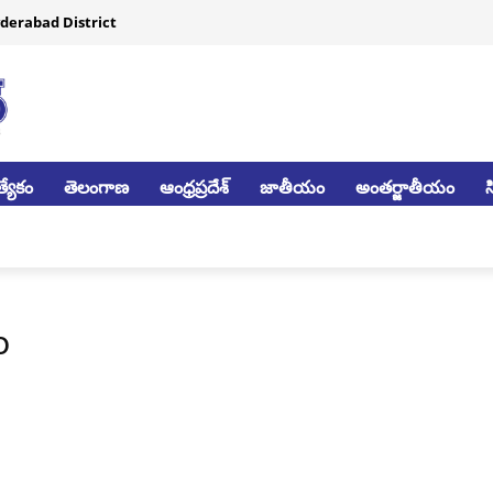
derabad District
్యేకం
తెలంగాణ
ఆంధ్రప్రదేశ్
జాతీయం
అంతర్జాతీయం
o