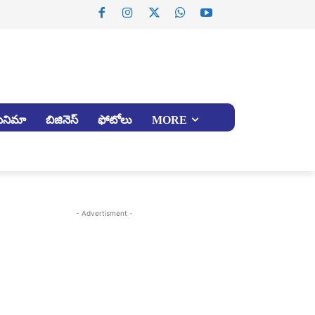
సినిమా
బిజినెస్
ఫోటోలు
MORE
- Advertisment -