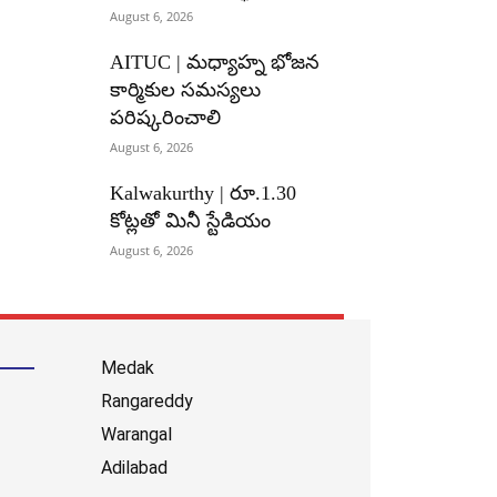
August 6, 2026
AITUC | మధ్యాహ్న భోజన
కార్మికుల సమస్యలు
పరిష్కరించాలి
August 6, 2026
Kalwakurthy | రూ.1.30
కోట్లతో మినీ స్టేడియం
August 6, 2026
Medak
Rangareddy
Warangal
Adilabad