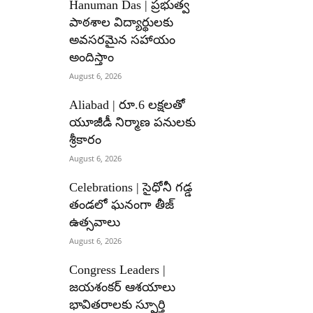
Hanuman Das | ప్రభుత్వ
పాఠశాల విద్యార్థులకు
అవసరమైన సహాయం
అందిస్తాం
August 6, 2026
Aliabad | రూ.6 లక్షలతో
యూజీడీ నిర్మాణ పనులకు
శ్రీకారం
August 6, 2026
Celebrations | సైధోనీ గడ్డ
తండలో ఘనంగా తీజ్
ఉత్సవాలు
August 6, 2026
Congress Leaders |
జయశంకర్ ఆశయాలు
భావితరాలకు స్ఫూర్తి