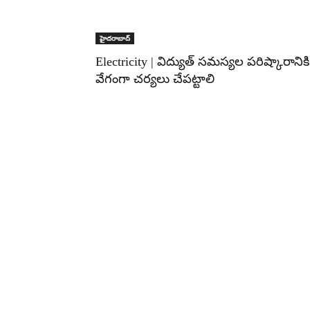
హైదరాబాద్‌
Electricity | విద్యుత్ సమస్యల పరిష్కారానికి
వేగంగా చర్యలు చేపట్టాలి