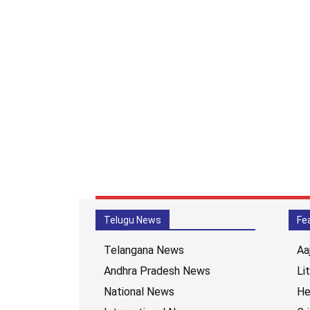
Telugu News
Fe
Telangana News
Aa
Andhra Pradesh News
Li
National News
He