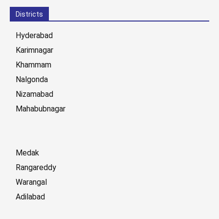
Districts
Hyderabad
Karimnagar
Khammam
Nalgonda
Nizamabad
Mahabubnagar
Medak
Rangareddy
Warangal
Adilabad