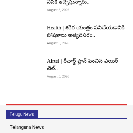
ఏపీకి ఇచ్చేస్తున్నారు..
August 5, 2026
Health | శరీర యంత్రం పనిచేయడానికి
పోషకాలు అత్యవసరం..
August 5, 2026
Airtel | రీఛార్జ్ ప్లాన్ పెంచిన ఎయిర్
టెల్..
August 5, 2026
Telugu News
Telangana News