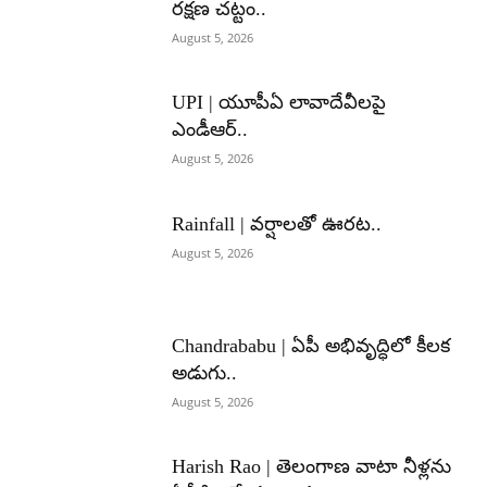
రక్షణ చట్టం..
August 5, 2026
UPI | యూపీఏ లావాదేవీలపై
ఎండీఆర్..
August 5, 2026
Rainfall | వర్షాలతో ఊరట..
August 5, 2026
Chandrababu | ఏపీ అభివృద్ధిలో కీలక
అడుగు..
August 5, 2026
Harish Rao | తెలంగాణ వాటా నీళ్లను