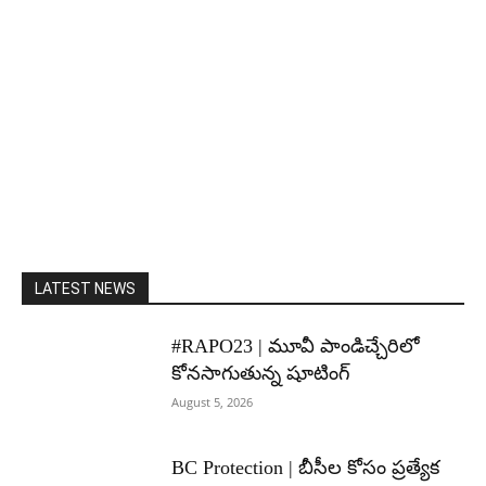
LATEST NEWS
#RAPO23 | మూవీ పాండిచ్చేరిలో
కోనసాగుతున్న షూటింగ్
August 5, 2026
BC Protection | బీసీల కోసం ప్రత్యేక