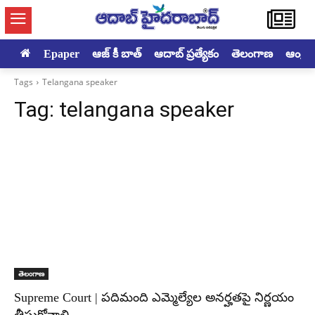
Epaper
ఆజ్ కీ బాత్
ఆదాబ్ ప్రత్యేకం
తెలంగాణ
ఆంధ్రప్ర
Tags
Telangana speaker
Tag:
telangana speaker
తెలంగాణ
Supreme Court | పదిమంది ఎమ్మెల్యేల అనర్హతపై నిర్ణయం