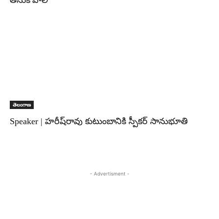
తీసుకోవాలి
తెలంగాణ
Speaker | హరీష్‌రావు కుటుంబానికి స్పీకర్ సానుభూతి
- Advertisment -