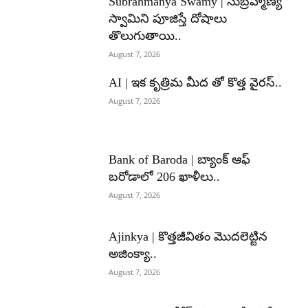
Subrahmanya Swamy | సుబ్రహ్మణ్య
స్వామిని పూజిస్తే దోషాలు
తొలుగుతాయి..
August 7, 2026
AI | ఇక కృత్రిమ మీద తో కొత్త వైరస్..
August 7, 2026
Bank of Baroda | బ్యాంక్‌ ఆఫ్‌
బరోడాలో 206 ఖాళీలు..
August 7, 2026
Ajinkya | కొత్తజీవితం మొదలెట్టిన
అజింక్యా..
August 7, 2026