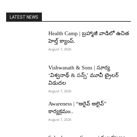
LATEST NEWS
Health Camp | బ్రహ్మాజీ వాడిలో ఉచిత
హెల్త్ క్యాంప్.
August 7, 2026
Vishwanath & Sons | సూర్య
‘విశ్వనాథ్ & సన్స్’ మూవీ ట్రైలర్
విడుదల
August 7, 2026
Awareness | “అరైవ్ అలైవ్”
కార్యక్రమం..
August 7, 2026