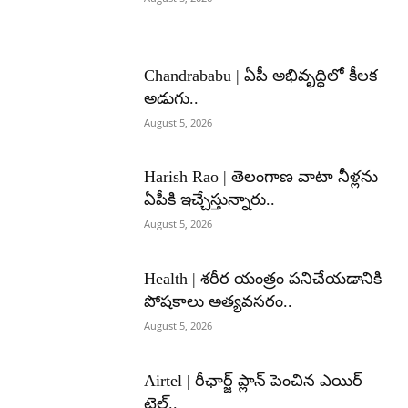
Chandrababu | ఏపీ అభివృద్ధిలో కీలక
అడుగు..
August 5, 2026
Harish Rao | తెలంగాణ వాటా నీళ్లను
ఏపీకి ఇచ్చేస్తున్నారు..
August 5, 2026
Health | శరీర యంత్రం పనిచేయడానికి
పోషకాలు అత్యవసరం..
August 5, 2026
Airtel | రీఛార్జ్ ప్లాన్ పెంచిన ఎయిర్
టెల్..