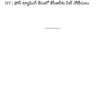
SIT | ఫోన్ ట్యాపింగ్ కేసులో కేసీఆర్‌కు సిట్ నోటీసులు
- Advertisment -