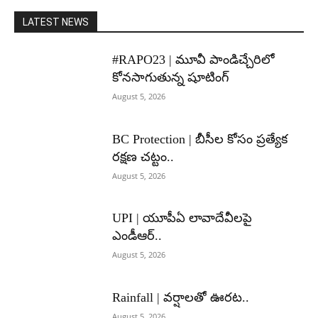
LATEST NEWS
#RAPO23 | మూవీ పాండిచ్చేరిలో
కోనసాగుతున్న షూటింగ్
August 5, 2026
BC Protection | బీసీల కోసం ప్రత్యేక
రక్షణ చట్టం..
August 5, 2026
UPI | యూపీఏ లావాదేవీలపై
ఎండీఆర్..
August 5, 2026
Rainfall | వర్షాలతో ఊరట..
August 5, 2026