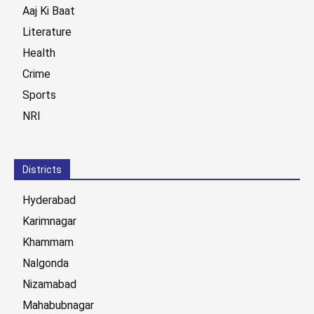
Aaj Ki Baat
Literature
Health
Crime
Sports
NRI
Districts
Hyderabad
Karimnagar
Khammam
Nalgonda
Nizamabad
Mahabubnagar