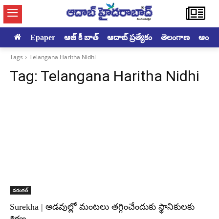
Epaper
ఆజ్ కీ బాత్
ఆదాబ్ ప్రత్యేకం
తెలంగాణ
ఆంధ్రప్ర
Tags
Telangana Haritha Nidhi
Tag:
Telangana Haritha Nidhi
వరంగల్‌
Surekha | అడవుల్లో మంటలు తగ్గించేందుకు స్థానికులకు