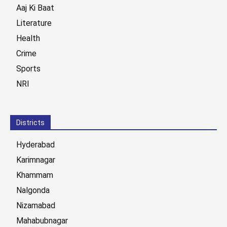
Aaj Ki Baat
Literature
Health
Crime
Sports
NRI
Districts
Hyderabad
Karimnagar
Khammam
Nalgonda
Nizamabad
Mahabubnagar