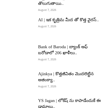
తొలుగుతాయి..
August 7, 2026
AI | ఇక కృత్రిమ మీద తో కొత్త వైరస్..
August 7, 2026
Bank of Baroda | బ్యాంక్‌ ఆఫ్‌
బరోడాలో 206 ఖాళీలు..
August 7, 2026
Ajinkya | కొత్తజీవితం మొదలెట్టిన
అజింక్యా..
August 7, 2026
YS Jagan | లోకేష్ ను కాపాడేందుకే ఈ
డ్రామాలు..