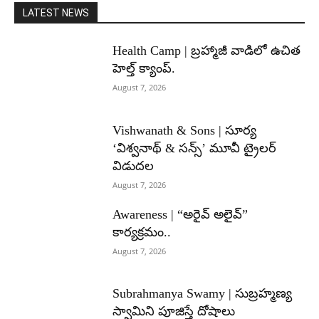
LATEST NEWS
Health Camp | బ్రహ్మాజీ వాడిలో ఉచిత
హెల్త్ క్యాంప్.
August 7, 2026
Vishwanath & Sons | సూర్య
‘విశ్వనాథ్ & సన్స్’ మూవీ ట్రైలర్
విడుదల
August 7, 2026
Awareness | “అరైవ్ అలైవ్”
కార్యక్రమం..
August 7, 2026
Subrahmanya Swamy | సుబ్రహ్మణ్య
స్వామిని పూజిస్తే దోషాలు