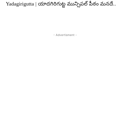
Yadagirigutta | యాదగిరిగుట్ట మున్సిపల్ పీఠం మనదే..
- Advertisment -