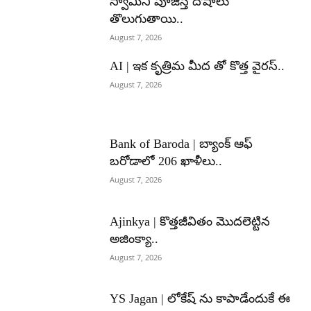
స్వామిని పూజిస్తే దోషాలు
తొలుగుతాయి..
August 7, 2026
AI | ఇక కృత్రిమ మీద తో కొత్త వైరస్..
August 7, 2026
Bank of Baroda | బ్యాంక్‌ ఆఫ్‌
బరోడాలో 206 ఖాళీలు..
August 7, 2026
Ajinkya | కొత్తజీవితం మొదలెట్టిన
అజింక్యా..
August 7, 2026
YS Jagan | లోకేష్ ను కాపాడేందుకే ఈ