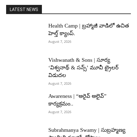
LATEST NEWS
Health Camp | బ్రహ్మాజీ వాడిలో ఉచిత
హెల్త్ క్యాంప్.
August 7, 2026
Vishwanath & Sons | సూర్య
‘విశ్వనాథ్ & సన్స్’ మూవీ ట్రైలర్
విడుదల
August 7, 2026
Awareness | “అరైవ్ అలైవ్”
కార్యక్రమం..
August 7, 2026
Subrahmanya Swamy | సుబ్రహ్మణ్య