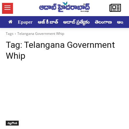
Epaper
ఆజ్ కీ బాత్
ఆదాబ్ ప్రత్యేకం
తెలంగాణ
ఆంధ్రప్ర
Tags
Telangana Government Whip
Tag:
Telangana Government
Whip
నల్లగొండ