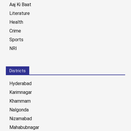
Aaj Ki Baat
Literature
Health
Crime
Sports
NRI
Districts
Hyderabad
Karimnagar
Khammam
Nalgonda
Nizamabad
Mahabubnagar