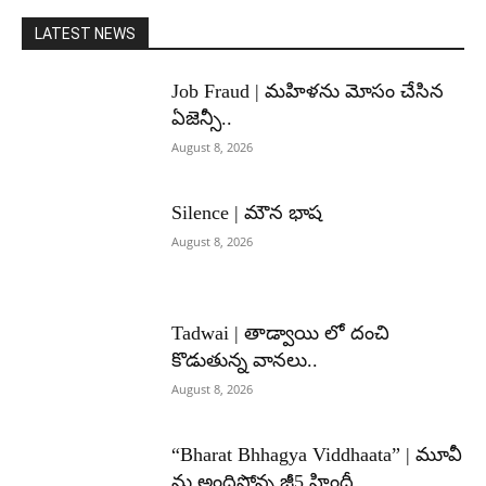
LATEST NEWS
Job Fraud | మహిళను మోసం చేసిన
ఏజెన్సీ..
August 8, 2026
Silence | మౌన భాష
August 8, 2026
Tadwai | తాడ్వాయి లో దంచి
కొడుతున్న వానలు..
August 8, 2026
“Bharat Bhhagya Viddhaata” | మూవీ
ను అందిస్తోన్న జీ5 హిందీ