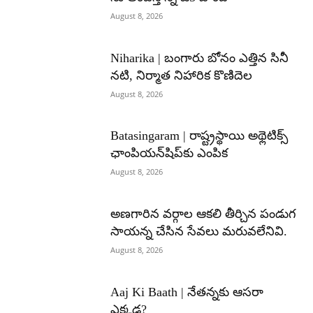
August 8, 2026
Niharika | బంగారు బోనం ఎత్తిన సినీ
నటి, నిర్మాత నిహారిక కొణిదెల
August 8, 2026
Batasingaram | రాష్ట్రస్థాయి అథ్లెటిక్స్
ఛాంపియన్‌షిప్‌కు ఎంపిక
August 8, 2026
అణగారిన వర్గాల ఆకలి తీర్చిన పండుగ
సాయన్న చేసిన సేవలు మరువలేనివి.
August 8, 2026
Aaj Ki Baath | నేతన్నకు ఆసరా
ఎక్కడ?