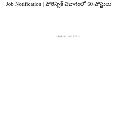
Job Notification | ఫోరెన్సిక్ విభాగంలో 60 పోస్టులు
- Advertisment -