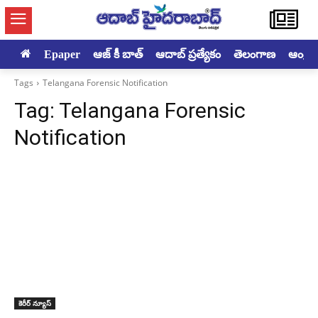
Epaper
ఆజ్ కీ బాత్
ఆదాబ్ ప్రత్యేకం
తెలంగాణ
ఆంధ్రప్ర
Tags
Telangana Forensic Notification
Tag:
Telangana Forensic
Notification
కెరీర్ న్యూస్