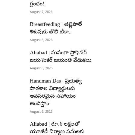
గ్రంథం!.
August 7, 2026
Breastfeeding | తల్లిపాలే
శిశువుకు తొలి టీకా..
August 6, 2026
Aliabad | ఘనంగా ప్రొఫెసర్
జయశంకర్ జయంతి వేడుకలు
August 6, 2026
Hanuman Das | ప్రభుత్వ
పాఠశాల విద్యార్థులకు
అవసరమైన సహాయం
అందిస్తాం
August 6, 2026
Aliabad | రూ.6 లక్షలతో
యూజీడీ నిర్మాణ పనులకు