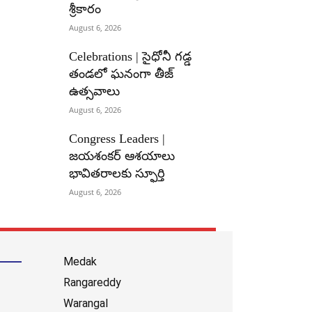
శ్రీకారం
August 6, 2026
Celebrations | సైధోనీ గడ్డ
తండలో ఘనంగా తీజ్
ఉత్సవాలు
August 6, 2026
Congress Leaders |
జయశంకర్ ఆశయాలు
భావితరాలకు స్ఫూర్తి
August 6, 2026
Medak
Rangareddy
Warangal