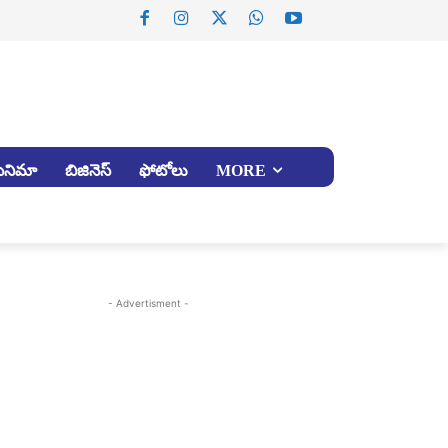
సినిమా
బిజినెస్
ఫోటోలు
MORE
- Advertisment -