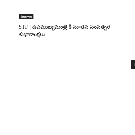
తెలంగాణ
STF | ఉపముఖ్యమంత్రి కి నూతన సంవత్సర
శుభాకాంక్షలు