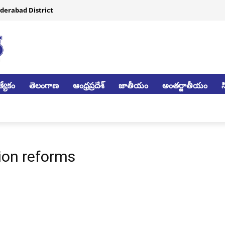
derabad District
్యేకం
తెలంగాణ
ఆంధ్రప్రదేశ్
జాతీయం
అంతర్జాతీయం
ion reforms