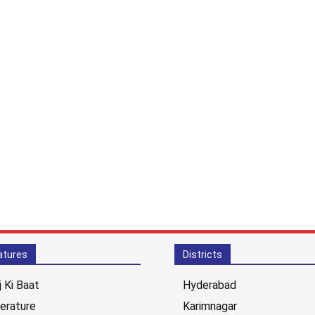
atures
Districts
j Ki Baat
Hyderabad
terature
Karimnagar