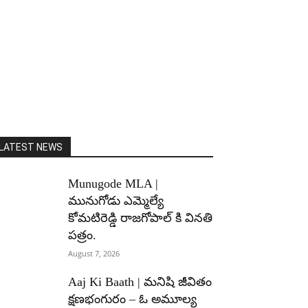
LATEST NEWS
Munugode MLA |
మునుగోడు ఎమ్మెల్యే
కోమటిరెడ్డి రాజగోపాల్ కి వినతి
పత్రం.
August 7, 2026
Aaj Ki Baath | మనిషి జీవితం
క్షణభంగురం – ఓ అమూల్య