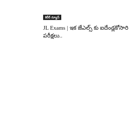
కెరీర్ న్యూస్
JL Exams | ఇక జేఎల్స్ కు ఐదేండ్లకోసారి
పరీక్షలు..