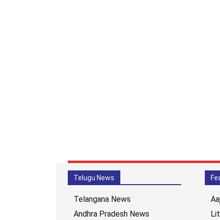
Telugu News
Fe
Telangana News
Aa
Andhra Pradesh News
Li