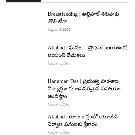
Breastfeeding | తల్లిపాలే శిశువుకు
తొలి టీకా..
August 6, 2026
Aliabad | ఘనంగా ప్రొఫెసర్ జయశంకర్
జయంతి వేడుకలు
August 6, 2026
Hanuman Das | ప్రభుత్వ పాఠశాల
విద్యార్థులకు అవసరమైన సహాయం
అందిస్తాం
August 6, 2026
Aliabad | రూ.6 లక్షలతో యూజీడీ
నిర్మాణ పనులకు శ్రీకారం
August 6, 2026