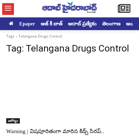
Epaper
ఆజ్ కీ బాత్
ఆదాబ్ ప్రత్యేకం
తెలంగాణ
ఆంధ్రప్ర
Tags
Telangana Drugs Control
Tag:
Telangana Drugs Control
ఆరోగ్యం
Warning | విషపూరితంగా మారిన కిడ్స్‌ సిరప్‌..