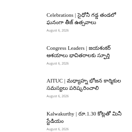
Celebrations | సైధోనీ గడ్డ తండలో
ఘనంగా తీజ్ ఉత్సవాలు
August 6, 2026
Congress Leaders | జయశంకర్
ఆశయాలు భావితరాలకు స్ఫూర్తి
August 6, 2026
AITUC | మధ్యాహ్న భోజన కార్మికుల
సమస్యలు పరిష్కరించాలి
August 6, 2026
Kalwakurthy | రూ.1.30 కోట్లతో మినీ
స్టేడియం
August 6, 2026