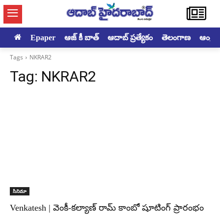
Epaper
ఆజ్ కీ బాత్
ఆదాబ్ ప్రత్యేకం
తెలంగాణ
ఆంధ్రప్ర
Tags
NKRAR2
Tag:
NKRAR2
సినిమా
Venkatesh | వెంకీ-కల్యాణ్ రామ్ కాంబో షూటింగ్ ప్రారంభం