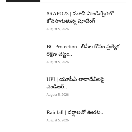
#RAPO23 | మూవీ పాండిచ్చేరిలో
కోనసాగుతున్న షూటింగ్
August 5, 2026
BC Protection | బీసీల కోసం ప్రత్యేక
రక్షణ చట్టం..
August 5, 2026
UPI | యూపీఏ లావాదేవీలపై
ఎండీఆర్..
August 5, 2026
Rainfall | వర్షాలతో ఊరట..
August 5, 2026