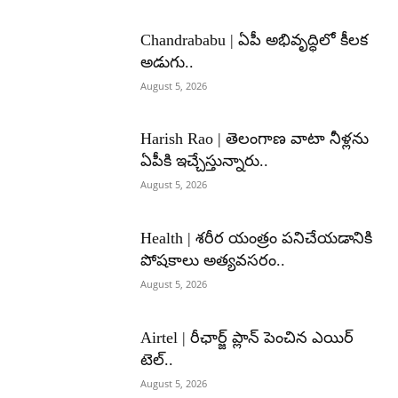
Chandrababu | ఏపీ అభివృద్ధిలో కీలక
అడుగు..
August 5, 2026
Harish Rao | తెలంగాణ వాటా నీళ్లను
ఏపీకి ఇచ్చేస్తున్నారు..
August 5, 2026
Health | శరీర యంత్రం పనిచేయడానికి
పోషకాలు అత్యవసరం..
August 5, 2026
Airtel | రీఛార్జ్ ప్లాన్ పెంచిన ఎయిర్
టెల్..
August 5, 2026