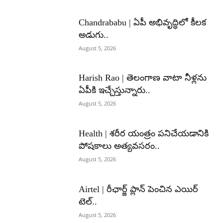
Chandrababu | ఏపీ అభివృద్ధిలో కీలక
అడుగు..
August 5, 2026
Harish Rao | తెలంగాణ వాటా నీళ్లను
ఏపీకి ఇచ్చేస్తున్నారు..
August 5, 2026
Health | శరీర యంత్రం పనిచేయడానికి
పోషకాలు అత్యవసరం..
August 5, 2026
Airtel | రీఛార్జ్ ప్లాన్ పెంచిన ఎయిర్
టెల్..
August 5, 2026