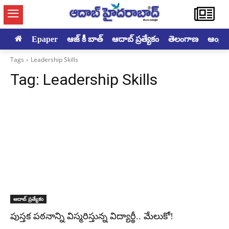
Epaper
ఆజ్ కీ బాత్
ఆదాబ్ ప్రత్యేకం
తెలంగాణ
ఆంధ్రప్ర
Tags
Leadership Skills
Tag:
Leadership Skills
ఆదాబ్ ప్రత్యేకం
పుస్తక పఠనాన్ని విస్మరిస్తున్న విద్యార్థీ.. మేలుకో!