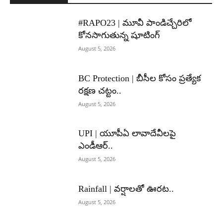
#RAPO23 | మూవీ పాండిచ్చేరిలో
కోనసాగుతున్న షూటింగ్
August 5, 2026
BC Protection | బీసీల కోసం ప్రత్యేక
రక్షణ చట్టం..
August 5, 2026
UPI | యూపీఏ లావాదేవీలపై
ఎండీఆర్..
August 5, 2026
Rainfall | వర్షాలతో ఊరట..
August 5, 2026