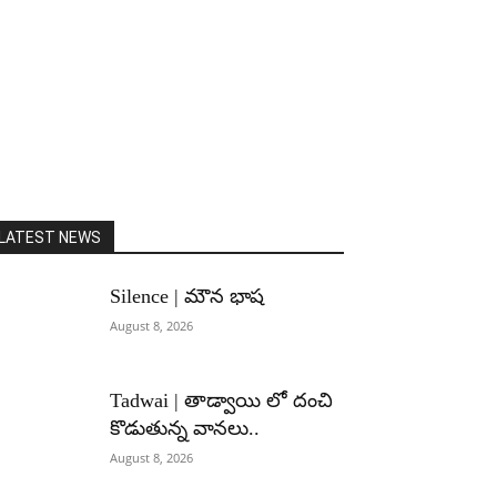
LATEST NEWS
Silence | మౌన భాష
August 8, 2026
Tadwai | తాడ్వాయి లో దంచి
కొడుతున్న వానలు..
August 8, 2026