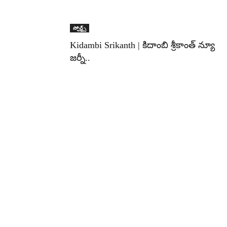
స్పోర్ట్స్
Kidambi Srikanth | కిదాంబి శ్రీకాంత్ న్యూ
జ‌ర్నీ..