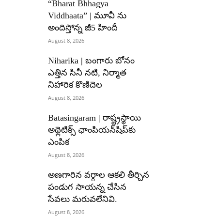
“Bharat Bhhagya
Viddhaata” | మూవీ ను
అందిస్తోన్న జీ5 హిందీ
August 8, 2026
Niharika | బంగారు బోనం
ఎత్తిన సినీ నటి, నిర్మాత
నిహారిక కొణిదెల
August 8, 2026
Batasingaram | రాష్ట్రస్థాయి
అథ్లెటిక్స్ ఛాంపియన్‌షిప్‌కు
ఎంపిక
August 8, 2026
అణగారిన వర్గాల ఆకలి తీర్చిన
పండుగ సాయన్న చేసిన
సేవలు మరువలేనివి.
August 8, 2026