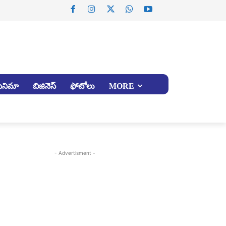
సినిమా
బిజినెస్
ఫోటోలు
MORE
- Advertisment -