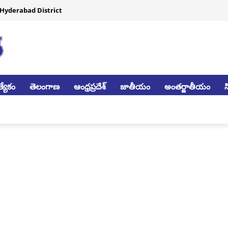
Hyderabad District
్యేకం
తెలంగాణ
ఆంధ్రప్రదేశ్
జాతీయం
అంతర్జాతీయం