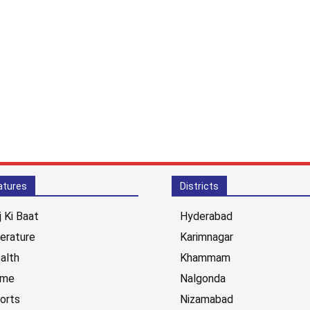
atures
Districts
j Ki Baat
Hyderabad
terature
Karimnagar
alth
Khammam
ime
Nalgonda
orts
Nizamabad