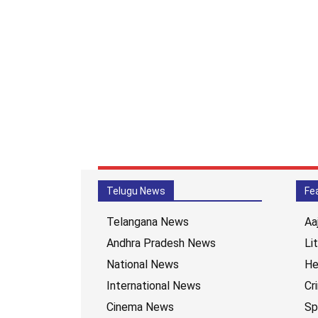
Telugu News
Fe
Telangana News
Aa
Andhra Pradesh News
Li
National News
He
International News
Cr
Cinema News
Sp