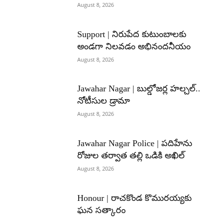
August 8, 2026
Support | నిరుపేద కుటుంబాలకు
అండగా నిలవడం అభినందనీయం
August 8, 2026
Jawahar Nagar | బుల్డోజర్ల హల్చల్..
నోటీసుల డ్రామా
August 8, 2026
Jawahar Nagar Police | పదిహేను
రోజుల తర్వాత తల్లి ఒడికి అఖిల్
August 8, 2026
Honour | రాచకొండ కొమురయ్యకు
ఘన సత్కారం