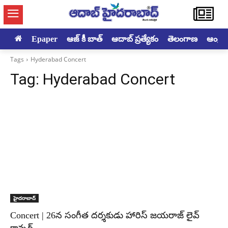
Epaper
ఆజ్ కీ బాత్
ఆదాబ్ ప్రత్యేకం
తెలంగాణ
ఆంధ్రప్ర
Tags
Hyderabad Concert
Tag:
Hyderabad Concert
హైదరాబాద్‌
Concert | 26న సంగీత దర్శకుడు హారిస్ జయరాజ్ లైవ్