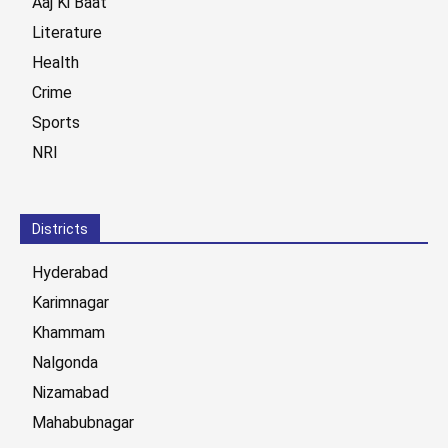
Aaj Ki Baat
Literature
Health
Crime
Sports
NRI
Districts
Hyderabad
Karimnagar
Khammam
Nalgonda
Nizamabad
Mahabubnagar