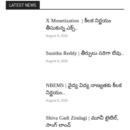
LATEST NEWS
X Monetization | కీలక నిర్ణయం
తీసుకున్న ఎక్స్..
August 8, 2026
Sunitha Reddy | తీర్పులు సరిగా లేవు..
August 8, 2026
NBEMS | వైద్య విద్య నాణ్యతకు కీలక
నిర్ణయం..
August 8, 2026
Shiva Gadi Zindagi | మూవీ టైటిల్,
సాంగ్ లాంచ్