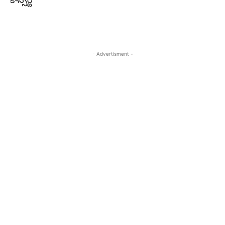
కాన్సర్ట్‌
- Advertisment -