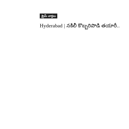
క్రైమ్ వార్తలు
Hyderabad | నకిలీ కొబ్బరిపొడి తయారీ..