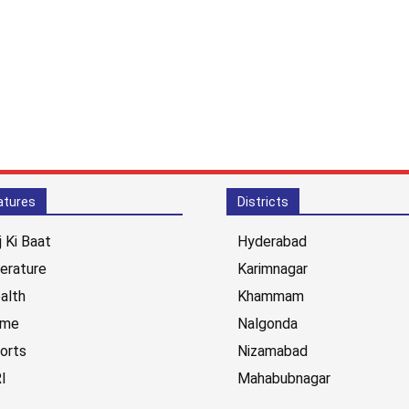
atures
Districts
j Ki Baat
Hyderabad
terature
Karimnagar
alth
Khammam
ime
Nalgonda
orts
Nizamabad
I
Mahabubnagar