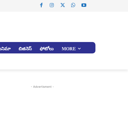
సినిమా
బిజినెస్
ఫోటోలు
MORE
- Advertisment -