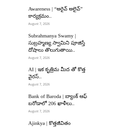
Awareness | “అరైవ్ అలైవ్”
కార్యక్రమం..
August 7, 2026
Subrahmanya Swamy |
సుబ్రహ్మణ్య స్వామిని పూజిస్తే
దోషాలు తొలుగుతాయి..
August 7, 2026
AI | ఇక కృత్రిమ మీద తో కొత్త
వైరస్..
August 7, 2026
Bank of Baroda | బ్యాంక్‌ ఆఫ్‌
బరోడాలో 206 ఖాళీలు..
August 7, 2026
Ajinkya | కొత్తజీవితం