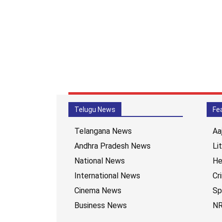
Telugu News
Fe
Telangana News
Aa
Andhra Pradesh News
Li
National News
He
International News
Cr
Cinema News
Sp
Business News
NR