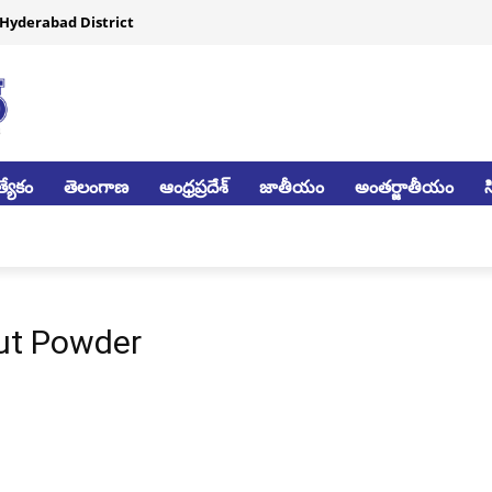
Hyderabad District
్యేకం
తెలంగాణ
ఆంధ్రప్రదేశ్
జాతీయం
అంతర్జాతీయం
ut Powder