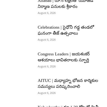
Aliabad | రూ.6 లక్షలతో యూజీడీ
నిర్మాణ పనులకు శ్రీకారం
August 6, 2026
Celebrations | సైధోనీ గడ్డ తండలో
ఘనంగా తీజ్ ఉత్సవాలు
August 6, 2026
Congress Leaders | జయశంకర్
ఆశయాలు భావితరాలకు స్ఫూర్తి
August 6, 2026
AITUC | మధ్యాహ్న భోజన కార్మికుల
సమస్యలు పరిష్కరించాలి
August 6, 2026