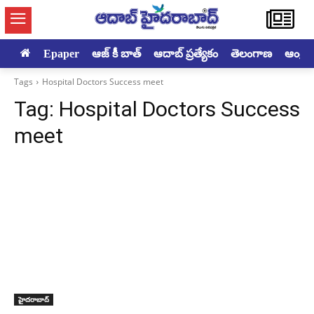
Epaper
ఆజ్ కీ బాత్
ఆదాబ్ ప్రత్యేకం
తెలంగాణ
ఆంధ్రప్ర
Tags
Hospital Doctors Success meet
Tag:
Hospital Doctors Success
meet
హైదరాబాద్‌