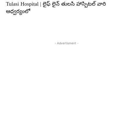
Tulasi Hospital | లైఫ్ లైన్ తులసి హాస్పిటల్ వారి
ఆధ్వర్యంలో
- Advertisment -