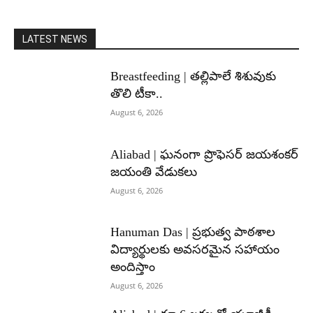
LATEST NEWS
Breastfeeding | తల్లిపాలే శిశువుకు
తొలి టీకా..
August 6, 2026
Aliabad | ఘనంగా ప్రొఫెసర్ జయశంకర్
జయంతి వేడుకలు
August 6, 2026
Hanuman Das | ప్రభుత్వ పాఠశాల
విద్యార్థులకు అవసరమైన సహాయం
అందిస్తాం
August 6, 2026