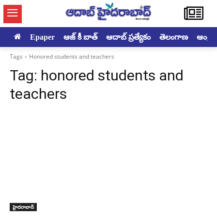
Epaper
ఆజ్ కీ బాత్
ఆదాబ్ ప్రత్యేకం
తెలంగాణ
ఆంధ్రప్ర
Tags
Honored students and teachers
Tag:
honored students and
teachers
హైదరాబాద్‌