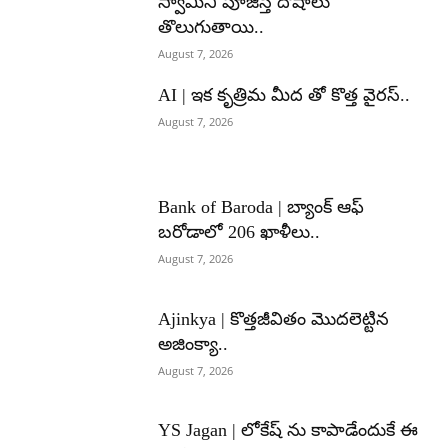
స్వామిని పూజిస్తే దోషాలు
తొలుగుతాయి..
August 7, 2026
AI | ఇక కృత్రిమ మీద తో కొత్త వైరస్..
August 7, 2026
Bank of Baroda | బ్యాంక్‌ ఆఫ్‌
బరోడాలో 206 ఖాళీలు..
August 7, 2026
Ajinkya | కొత్తజీవితం మొదలెట్టిన
అజింక్యా..
August 7, 2026
YS Jagan | లోకేష్ ను కాపాడేందుకే ఈ