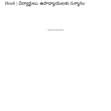
Hindi | విద్యార్థులు, ఉపాధ్యాయులకు సన్మానం
- Advertisment -