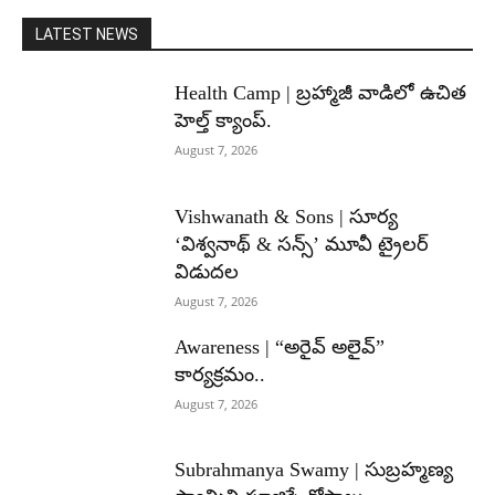
LATEST NEWS
Health Camp | బ్రహ్మాజీ వాడిలో ఉచిత
హెల్త్ క్యాంప్.
August 7, 2026
Vishwanath & Sons | సూర్య
‘విశ్వనాథ్ & సన్స్’ మూవీ ట్రైలర్
విడుదల
August 7, 2026
Awareness | “అరైవ్ అలైవ్”
కార్యక్రమం..
August 7, 2026
Subrahmanya Swamy | సుబ్రహ్మణ్య