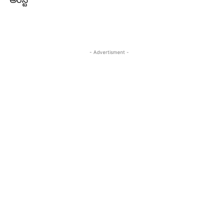
అరెస్ట్
- Advertisment -