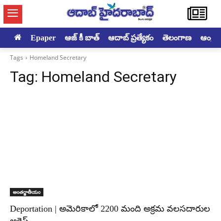
Epaper
ఆజ్ కీ బాత్
ఆదాబ్ ప్రత్యేకం
తెలంగాణ
ఆంధ్రప్ర
Tags
Homeland Secretary
Tag:
Homeland Secretary
అంతర్జాతీయం
Deportation | అమెరికాలో 2200 మంది అక్రమ వలసదారుల