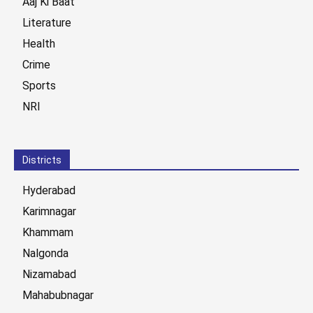
Aaj Ki Baat
Literature
Health
Crime
Sports
NRI
Districts
Hyderabad
Karimnagar
Khammam
Nalgonda
Nizamabad
Mahabubnagar