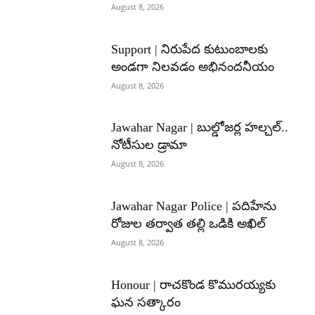
August 8, 2026
Support | నిరుపేద కుటుంబాలకు
అండగా నిలవడం అభినందనీయం
August 8, 2026
Jawahar Nagar | బుల్డోజర్ల హల్చల్..
నోటీసుల డ్రామా
August 8, 2026
Jawahar Nagar Police | పదిహేను
రోజుల తర్వాత తల్లి ఒడికి అఖిల్
August 8, 2026
Honour | రాచకొండ కొమురయ్యకు
ఘన సత్కారం