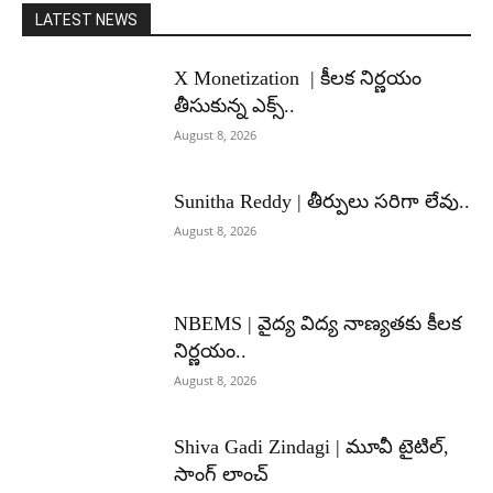
LATEST NEWS
X Monetization | కీలక నిర్ణయం
తీసుకున్న ఎక్స్..
August 8, 2026
Sunitha Reddy | తీర్పులు సరిగా లేవు..
August 8, 2026
NBEMS | వైద్య విద్య నాణ్యతకు కీలక
నిర్ణయం..
August 8, 2026
Shiva Gadi Zindagi | మూవీ టైటిల్,
సాంగ్ లాంచ్